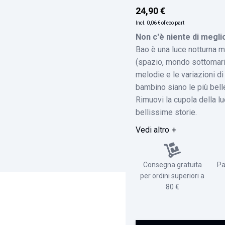
24,90 €
Incl.
0,06 €
of eco part
Non c'è niente di meglio
Bao è una luce notturna m
(spazio, mondo sottomarin
melodie e le variazioni di
bambino siano le più bell
Rimuovi la cupola della lu
bellissime storie.
Vedi altro
Consegna gratuita
Pa
per ordini superiori a
80 €