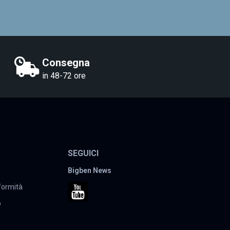
Consegna
in 48-72 ore
SEGUICI
Bigben News
nformità
o