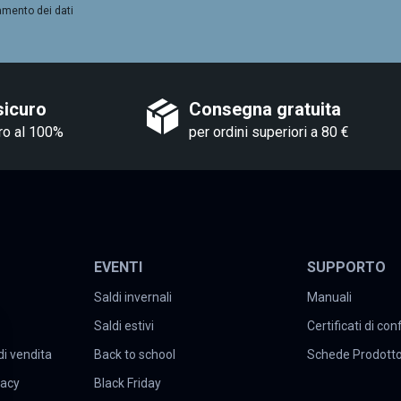
amento dei dati
sicuro
Consegna gratuita
ro al 100%
per ordini superiori a 80 €
EVENTI
SUPPORTO
Saldi invernali
Manuali
Saldi estivi
Certificati di co
di vendita
Back to school
Schede Prodott
vacy
Black Friday