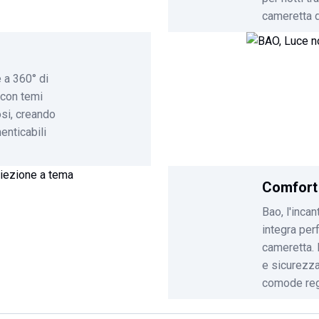
cameretta d
 a 360° di
 con temi
osi, creando
enticabili
Comfort 
Bao, l'inca
integra per
cameretta. 
e sicurezza
comode rego