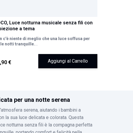
CO, Luce notturna musicale senza fili con
oiezione a tema
 c'è niente di meglio che una luce soffusa per
le notti tranquille.
o è una luce notturna multifunzionale. Con le sue
ambientazioni da proiettare (spazio, mondo
tomarino, unicorni, Natale, buon compleanno, ecc.),
Aggiungi al Carrello
,90 €
otto dolci melodie e le variazioni di luce, creerà
lissime atmosfere affinché le notti del tuo bambino
no le più belle!
uovi la cupola della luce notturna per ampliare gli
etti di proiezione e vivere bellissime storie.
icata per una notte serena
'atmosfera serena, aiutando i bambini a
con la sua luce delicata e colorata. Questa
uce notturna senza fili è la compagna perfetta
anquille, portando comfort e felicità nella