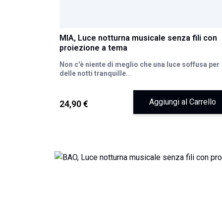
MIA, Luce notturna musicale senza fili con
proiezione a tema
Non c'è niente di meglio che una luce soffusa per
delle notti tranquille.
Mia è una luce notturna multifunzionale. Con le sue
ambientazioni da proiettare (spazio, mondo
sottomarino, unicorni, Natale, buon compleanno, ecc.
Aggiungi al Carrello
24,90 €
le otto dolci melodie e le variazioni di luce, creerà
bellissime atmosfere affinché le notti del tuo bambi
siano le più belle!
Rimuovi la cupola della luce notturna per ampliare gl
effetti di proiezione e vivere bellissime storie.