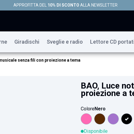
APPROFITTA DEL
10% DI SCONTO
ALLA NEWSLETTER
rne
Giradischi
Sveglie e radio
Lettore CD portat
musicale senza fili con proiezione a tema
BAO, Luce not
proiezione a 
Colore
Nero
Disponibile