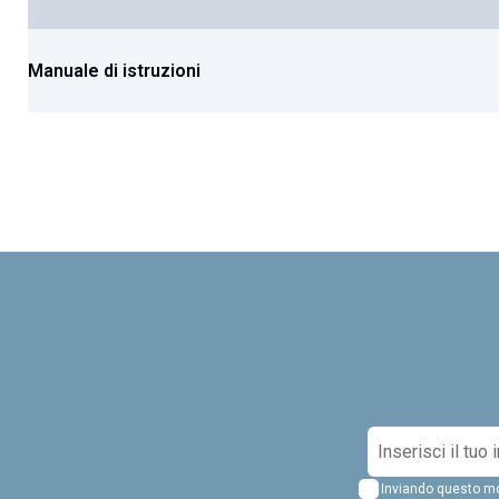
Manuale di istruzioni
I
s
Inviando questo mod
c