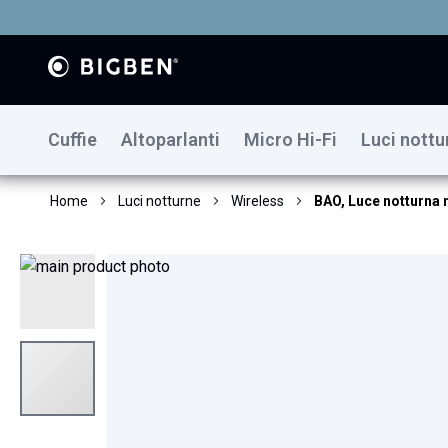
Cuffie
Altoparlanti
Micro Hi-Fi
Luci nottu
Home
Luci notturne
Wireless
BAO, Luce notturna 
Vai
alla
fine
della
galleria
di
immagini