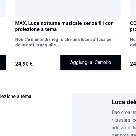
MAX, Luce notturna musicale senza fili con
CO
proiezione a tema
pr
Non c'è niente di meglio che una luce soffusa per
Non
delle notti tranquille.
del
 13
Max è una luce notturna multifunzionale. Con le sue 13
Coc
ambientazioni da proiettare (spazio, mondo
13 
),
sottomarino, unicorni, Natale, buon compleanno, ecc.),
sot
Aggiungi al Carrello
24,90 €
24
le otto dolci melodie e le variazioni di luce, creerà
le 
no
bellissime atmosfere affinché le notti del tuo bambino
bel
siano le più belle!
sia
i
Rimuovi la cupola della luce notturna per ampliare gli
Rim
effetti di proiezione e vivere bellissime storie.
eff
Luce del
Bao crea un
rilassarsi 
adorabile l
per notti tr