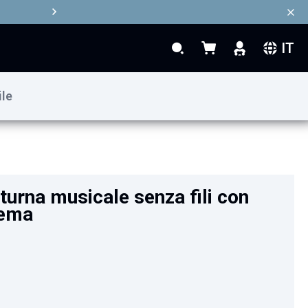
IT
Search
Carrello
Search
ile
24,90 €
Aggiungi al Carrello
turna musicale senza fili con
tema