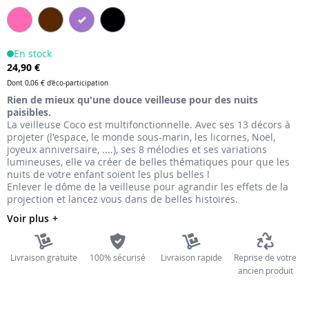
the
images
gallery
En stock
24,90 €
Dont
0,06 €
d'éco-participation
Rien de mieux qu'une douce veilleuse pour des nuits
paisibles.
La veilleuse Coco est multifonctionnelle. Avec ses 13 décors à
projeter (l'espace, le monde sous-marin, les licornes, Noël,
joyeux anniversaire, ....), ses 8 mélodies et ses variations
lumineuses, elle va créer de belles thématiques pour que les
nuits de votre enfant soient les plus belles !
Enlever le dôme de la veilleuse pour agrandir les effets de la
projection et lancez vous dans de belles histoires.
Voir plus
Livraison gratuite
100% sécurisé
Livraison rapide
Reprise de votre
ancien produit