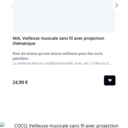
MIA, Veilleuse musicale sans fil avec projection
MAX, V
thématique
théma
Rien de mieux qu'une douce veilleuse pour des nuits
Rien de
paisibles.
paisibl
La veilleuse Mia est multifonctionnelle. Avec ses 13 décors à
La veil
projeter (l'espace, le monde sous-marin, les licornes, Noël,
projeter
joyeux anniversaire, ....), ses 8 mélodies et ses variations
joyeux a
lumineuses, elle va créer de belles thématiques pour que les
lumineu
nuits de votre enfant soient les plus belles !
24,90 €
nuits de
24,90
Enlever le dôme de la veilleuse pour agrandir les effets de la
Enlever 
projection et lancez vous dans de belles histoires.
projecti