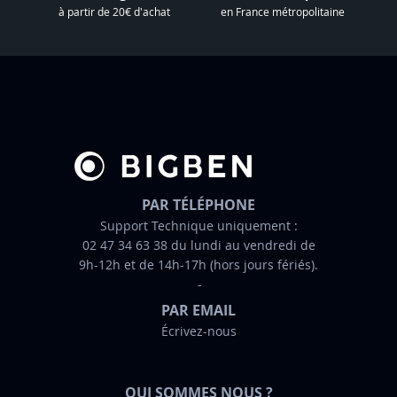
l
à partir de 20€ d'achat
en France métropolitaine
e
t
t
r
e
d
’
i
n
PAR TÉLÉPHONE
f
Support Technique uniquement :
02 47 34 63 38 du lundi au vendredi de
o
9h-12h et de 14h-17h (hors jours fériés).
r
m
PAR EMAIL
a
Écrivez-nous
t
i
o
QUI SOMMES NOUS ?