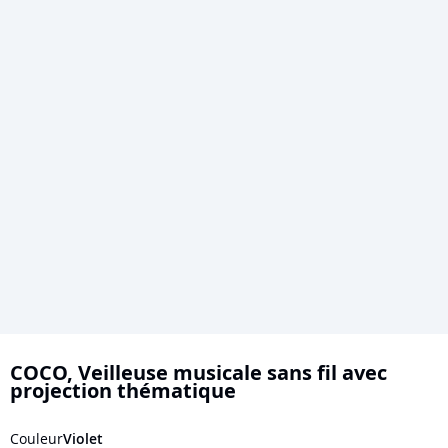
Skip
to
COCO, Veilleuse musicale sans fil avec
projection thématique
the
beginning
Couleur
Violet
of