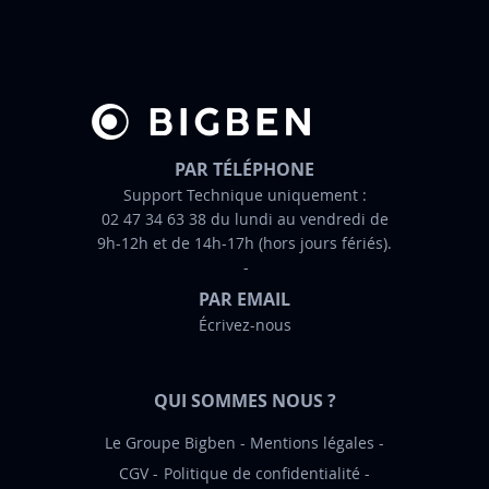
t
r
e
d
’
i
n
PAR TÉLÉPHONE
f
Support Technique uniquement :
02 47 34 63 38 du lundi au vendredi de
o
9h-12h et de 14h-17h (hors jours fériés).
r
m
PAR EMAIL
a
Écrivez-nous
t
i
o
QUI SOMMES NOUS ?
n
:
Le Groupe Bigben
Mentions légales
CGV
Politique de confidentialité