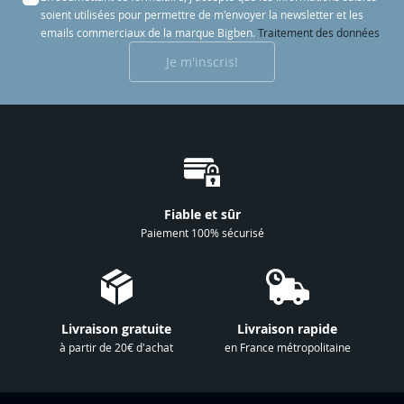
s
soient utilisées pour permettre de m'envoyer la newsletter et les
c
emails commerciaux de la marque Bigben.
Traitement des données
r
Je m'inscris!
i
p
t
i
o
n
à
Fiable et sûr
n
Paiement 100% sécurisé
o
t
r
e
Livraison gratuite
Livraison rapide
l
à partir de 20€ d'achat
en France métropolitaine
e
t