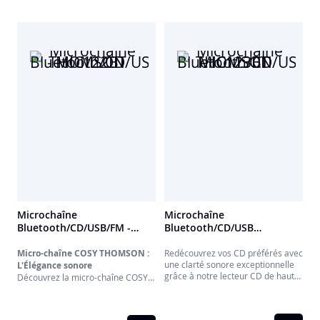
Microchaîne
Microchaîne
Bluetooth/CD/USB/FM -
Bluetooth/CD/USB
MIC122BT THOMSON
MIC123BT THOMSON
Micro-chaîne COSY THOMSON :
Redécouvrez vos CD préférés avec
une clarté sonore exceptionnelle
L'Élégance sonore
grâce à notre lecteur CD de haute
Découvrez la micro-chaîne COSY
qualité. Si vous préférez écouter la
THOMSON, l'alliance parfaite
radio, syntonisez vos stations FM
entre design raffiné et son de
préférées pour rester à jour avec
qualité. Avec ses 50 Watts de