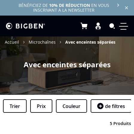
BÉNÉFICIEZ DE
10% DE RÉDUCTION
EN VOUS
INSCRIVANT A LA NEWSLETTER
Mon panier
Recherc
Accueil
Microchaînes
Avec enceintes séparées
Avec enceintes séparées
Trier
Prix
Couleur
de filtres
5 Produits