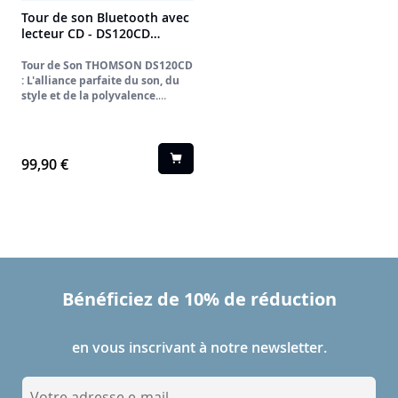
Tour de son Bluetooth avec
lecteur CD - DS120CD
THOMSON
Tour de Son THOMSON DS120CD
: L'alliance parfaite du son, du
style et de la polyvalence.
Redécouvrez toute votre musique
avec la tour de son THOMSON
DS120CD. Conçue pour les
mélomanes qui ne veulent faire
99,90 €
aucun compromis, elle combine un
design vertical élégant, une
puissance sonore enveloppante et
une connectivité exhaustive pour
devenir la pièce maîtresse de
votre espace de vie.
Bénéficiez de 10% de réduction
en vous inscrivant à notre newsletter.
I