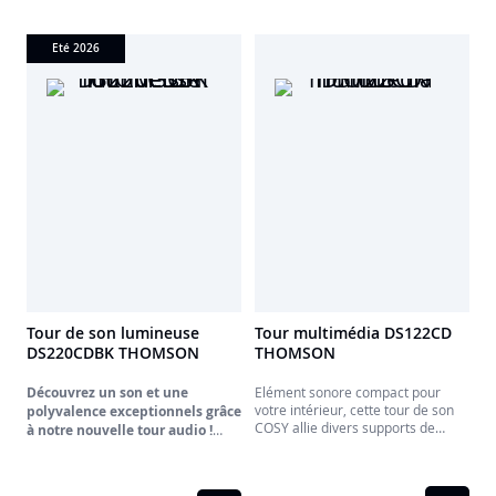
Eté 2026
Tour de son lumineuse
Tour multimédia DS122CD
DS220CDBK THOMSON
THOMSON
Découvrez un son et une
Elément sonore compact pour
votre intérieur, cette tour de son
polyvalence exceptionnels grâce
COSY allie divers supports de
à notre nouvelle tour audio !
lecture audio à un esthétisme
Améliorez votre expérience audio
époustoufflant.
grâce à notre élégante tour audio.
Diffusez vos playlists préférées en