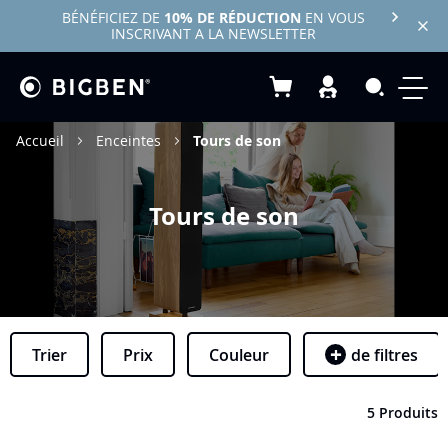
BÉNÉFICIEZ DE
10% DE RÉDUCTION
EN VOUS
INSCRIVANT A LA NEWSLETTER
Mon panier
Recherc
Accueil
Enceintes
Tours de son
Tours de son
Trier
Prix
Couleur
de filtres
5 Produits