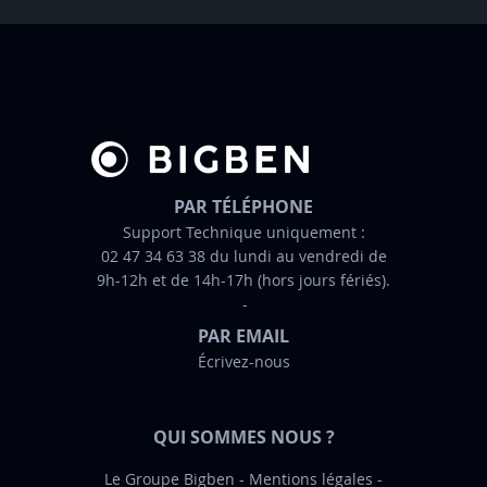
t
t
r
e
d
’
i
n
PAR TÉLÉPHONE
f
Support Technique uniquement :
02 47 34 63 38 du lundi au vendredi de
o
9h-12h et de 14h-17h (hors jours fériés).
r
m
PAR EMAIL
a
Écrivez-nous
t
i
o
QUI SOMMES NOUS ?
n
:
Le Groupe Bigben
Mentions légales