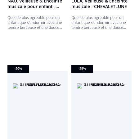
NAO, Veilleuse & Enceinte
LULA, Veilleuse & Enceinte
musicale pour enfant -
musicale - CHEVALETLUNE
COLORLIGHT
CHEVALETNUAGE
Quoi de plus agréable pour un
Quoi de plus agréable pour un
enfant que s'endormir avec une
enfant que s'endormir avec une
tendre berceuse et une douce
tendre berceuse et une douce
lumière tamisée? Un côté
lumière tamisée? Un côté
rassurant que même les parents
rassurant que même les parents
apprécieront.
apprécieront.
-20
%
-25
%