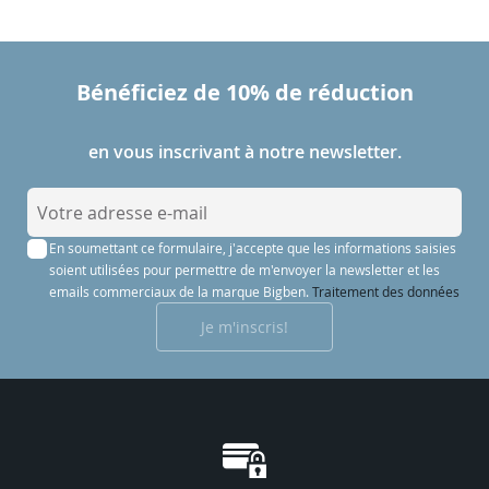
Bénéficiez de 10% de réduction
en vous inscrivant à notre newsletter.
I
n
En soumettant ce formulaire, j'accepte que les informations saisies
s
soient utilisées pour permettre de m'envoyer la newsletter et les
c
emails commerciaux de la marque Bigben.
Traitement des données
r
Je m'inscris!
i
p
t
i
o
n