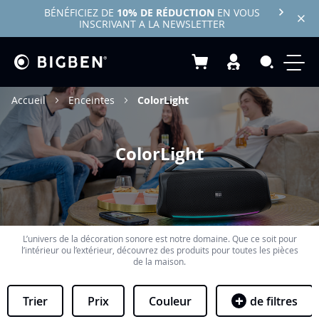
BÉNÉFICIEZ DE
10% DE RÉDUCTION
EN VOUS
INSCRIVANT A LA NEWSLETTER
Mon panier
Recherc
Accueil
Enceintes
ColorLight
ColorLight
L’univers de la décoration sonore est notre domaine. Que ce soit pour
l’intérieur ou l’extérieur, découvrez des produits pour toutes les pièces
de la maison.
Trier
Prix
Couleur
de filtres