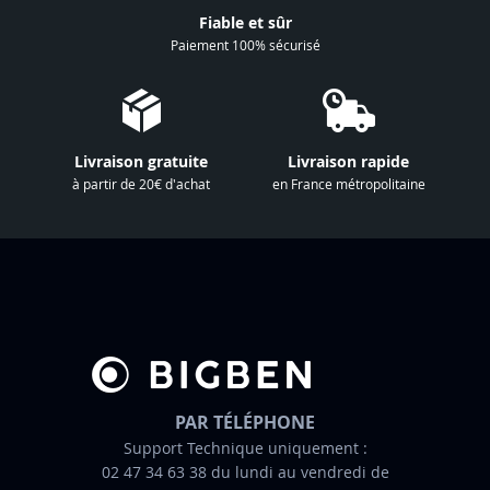
à
Fiable et sûr
n
Paiement 100% sécurisé
o
t
r
e
Livraison gratuite
Livraison rapide
l
à partir de 20€ d'achat
en France métropolitaine
e
t
t
r
e
d
’
i
n
PAR TÉLÉPHONE
f
Support Technique uniquement :
02 47 34 63 38 du lundi au vendredi de
o