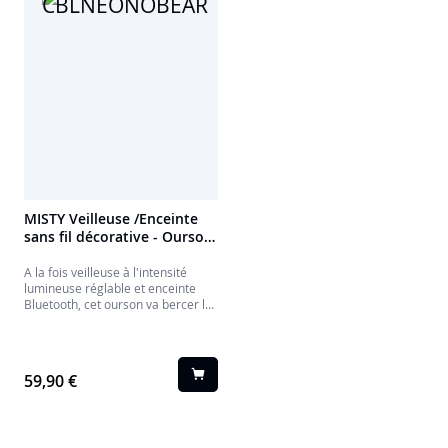
MISTY Veilleuse /Enceinte
sans fil décorative - Ourson
- CBLNEONOBEARM
A la fois veilleuse à l'intensité
lumineuse réglable et enceinte
Bluetooth, cet ourson va bercer les
nuits de vos chérubins sans que
vous ne dérangiez leur sommeil.
59,90 €