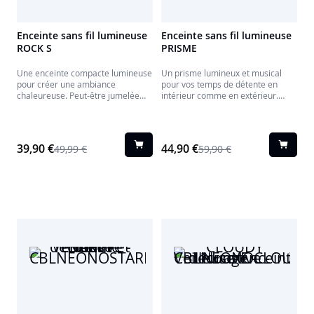
Enceinte sans fil lumineuse
Enceinte sans fil lumineuse
ROCK S
PRISME
Une enceinte compacte lumineuse
Un prisme lumineux et musical
pour créer une ambiance
pour vos temps de détente en
chaleureuse. Peut-être jumelée
intérieur comme en extérieur.
avec une autre de la gamme
Résistant aux éclaboussures, le
ROCK.
Prisme Colorlight peut être posé
sur une table ou suspendu.
39,90 €
44,90 €
49,99 €
59,90 €