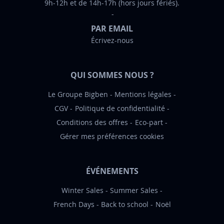
9h-12h et de 14h-17h (hors jours fériés).
r
m
PAR EMAIL
a
Écrivez-nous
t
i
o
QUI SOMMES NOUS ?
n
:
Le Groupe Bigben
Mentions légales
CGV
Politique de confidentialité
Conditions des offres
Eco-part
Gérer mes préférences cookies
ÉVÉNEMENTS
Winter Sales
Summer Sales
French Days
Back to school
Noël