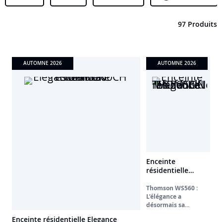
97 Produits
AUTOMNE 2026
AUTOMNE 2026
Enceinte
résidentielle
Elegance WS560BK
THOMSON
Thomson WS560 :
L’élégance a
désormais sa
signature sonore
Enceinte résidentielle Elegance
Apportez une touche