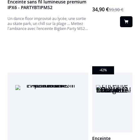
Enceinte sans fil lumineuse premium
égayer sa chambre.
IPX6 - PARTYBTIPMS2
Accroché au mur ou
34,90 €
59,90 €
posé sur sa commode,
le château
Un dance floor improvisé au lycée, une sortie
*DreamCastle* sera
au skate park, un chill sur la plage ... Mettez
votre allier pour
l'ambiance avec l'enceinte Bigben Party MS2,
raconter toutes les
étanche et résistante aux éclaboussures.
histoires de princesse
au moment de dormir
et il pourra aussi être
utilisé comme
veilleuse en baissant
l'intensité lumineuse.
-42
%
Enceinte