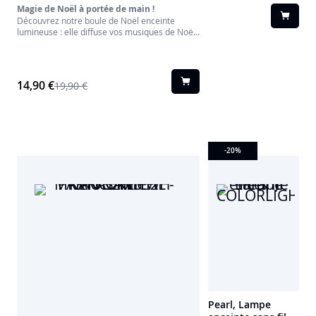
Magie de Noël à portée de main !
Découvrez notre boule de Noël enceinte
lumineuse : elle diffuse vos musiques de Noël
préférées tout en illuminant votre sapin d’une
douce lueur festive. Jumelez-la pour accroître
la puissance musicale.
Le cadeau parfait pour les amis, les collègues,
14,90 €
19,90 €
la famille ou vous-même.
-20
%
Pearl, Lampe