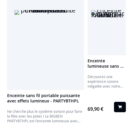
Enceinte
lumineuse sans fil
CUBE -
PARTYBTHPCUBE
Découvrez une
expérience sonore
inégalée avec notre
enceinte sans fil
Enceinte sans fil portable puissante
Bluetooth
cubique,
avec effets lumineux - PARTYBTHPL
conçue pour redéfinir
vos attentes en
69,90 €
matière de puissance
Ne cherche plus le système sonore pour faire
et de qualité audio.
la fête avec tes potes ! Le BIGBEN
Dotée d'une
PARTYBTHPL est l'enceinte lumineuse avec
puissance musicale
tous ses effets pour une soirée réussie.
impressionnante de