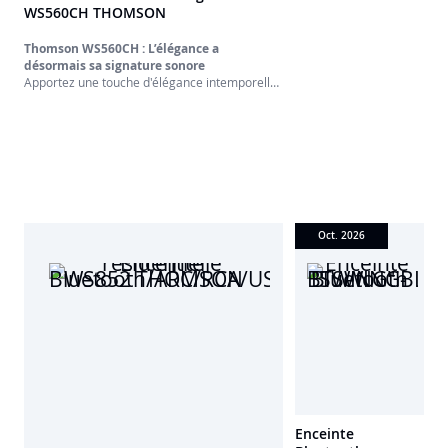
WS560CH THOMSON
d'élégance
intemporelle et
d'excellence
Thomson WS560CH : L’élégance a
acoustique à votre
désormais sa signature sonore
intérieur avec
Apportez une touche d'élégance intemporelle
l'enceinte résidentielle
et d'excellence acoustique à votre intérieur
Thomson WS560.
avec l'enceinte résidentielle Thomson
Sublimée par un
WS560CH. Sublimée par un élégant
élégant revêtement en
revêtement en cuir PU, son design
cuir PU, son design
authentique et saisissant en fait un véritable
authentique et
objet de décoration qui s'intègre
saisissant en fait un
harmonieusement à tous les styles d'intérieur.
véritable objet de
décoration qui
Oct. 2026
s'intègre
harmonieusement à
tous les styles
d'intérieur.
Enceinte