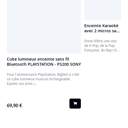
Enceinte Karaoké
avec 2 micros sans
fil PARTYBTKML
Envie d'être une star
de K-Pop, de la Pop
française, du Rap US ?
Avec cette enceinte
Cube lumineux enceinte sans fil
cubique lumineuse
Bluetooth PLAYSTATION - PS200 SONY
compacte et ses 2
micros sans fil avec
effets vocaux, tous les
Pour l'anniversaire PlayStation, Bigben a créé
styles sont permis !
ce cube lumineux musical rechargeable.
Puissance sonore,
Epatez vos amis !
effets super sympas,
Sous licence PlayStation, cette enceinte
invite un(e) ami(e) à
Bluetooth est faite pour tous les amoureux de
relever le défi et c'est
la console et de l'univers Sony.
parti !
69,90 €