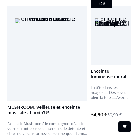
-42
%
Enceinte
lumineuse murale
- Nuage -
BTLSWCLOUD
La tête dans les
nuages .... Des rêves
Lumin'US
plein la tête .... Avec le
nuage
MUSHROOM, Veilleuse et enceinte
*SweetDreams* de
musicale - Lumin'US
Lumin'US, votre enfant
34,90 €
59,90 €
va pouvoir s'endormir
paisiblement avec une
Faites de Mushroom" le compagnon idéal de
douce lumière colorée
votre enfant pour des moments de détente et
et avec le son d'une
de plaisir. Transformez sa routine quotidienne
délicieuse berceuse de