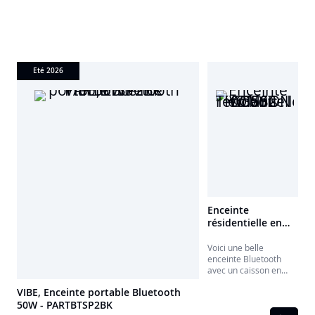
Eté 2026
Enceinte
résidentielle en
bois COSY - WS502
THOMSON
Voici une belle
enceinte Bluetooth
avec un caisson en
bois dont l'accoustique
VIBE, Enceinte portable Bluetooth
est idéale. Avec ses
50W - PARTBTSP2BK
basses puissantes et