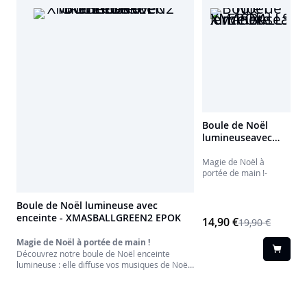
pourra l'emmener partout.
Mia, l'enceinte et veilleuse sans fil, fait partie
de la collection pour enfants "Hi Buddies!".
Boule de Noël
lumineuseavec
enceinte -
XMASBALLSILV
Magie de Noël à
portée de main !-
EPOK
Boule de Noël lumineuse avec
enceinte - XMASBALLGREEN2 EPOK
14,90 €
19,90 €
Magie de Noël à portée de main !
Découvrez notre boule de Noël enceinte
lumineuse : elle diffuse vos musiques de Noël
préférées tout en illuminant votre sapin d’une
douce lueur festive. Jumelez-la pour accroître
la puissance musicale.