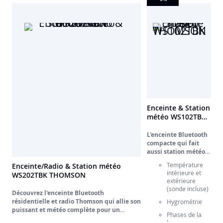
volume, les aigus et les basses.
Élégantes et performantes, elles
s’intègrent parfaitement à votre intérieur
pour un plaisir d’écoute incomparable.
Enceinte & Station
météo WS102TBK
THOMSON
L'enceinte Bluetooth
compacte qui fait
aussi station météo
complète !
Température
Enceinte/Radio & Station météo
Découvrez notre
intérieure et
WS202TBK THOMSON
enceinte Bluetooth
extérieure
compacte et filaire, le
(sonde incluse)
Découvrez l'enceinte Bluetooth
compagnon idéal pour
votre musique et votre
résidentielle et radio Thomson qui allie son
Hygrométrie
quotidien. Plus qu'une
puissant et météo complète pour un
Phases de la
simple enceinte, elle
quotidien connecté !
lune