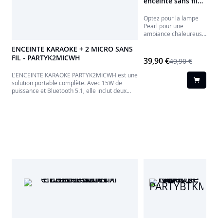
enceinte sans fil
COLORLIGHT
Optez pour la lampe
Pearl pour une
ambiance chaleureuse
et musicale.
ENCEINTE KARAOKE + 2 MICRO SANS
FIL - PARTYK2MICWH
39,90 €
49,90 €
L'ENCEINTE KARAOKE PARTYK2MICWH est une
solution portable complète. Avec 15W de
puissance et Bluetooth 5.1, elle inclut deux
micros sans fil pour des sessions karaoké
animées. Connectez facilement vos appareils
et profitez de jusqu'à 4 heures d'autonomie
pour un divertissement musical partout.