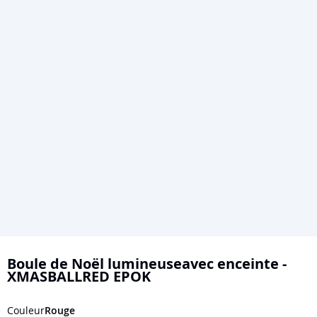
Skip
to
Boule de Noël lumineuseavec enceinte -
XMASBALLRED EPOK
the
beginning
Couleur
Rouge
of