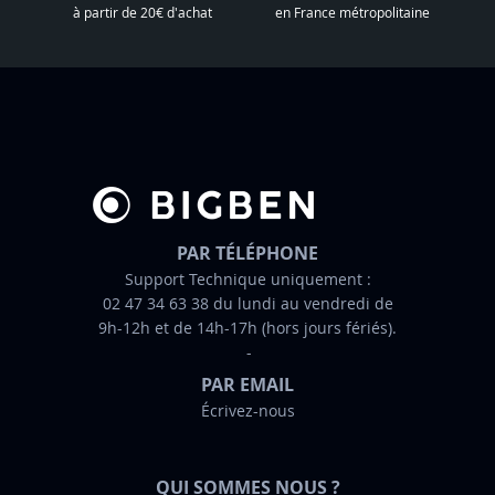
l
à partir de 20€ d'achat
en France métropolitaine
e
t
t
r
e
d
’
i
n
PAR TÉLÉPHONE
f
Support Technique uniquement :
02 47 34 63 38 du lundi au vendredi de
o
9h-12h et de 14h-17h (hors jours fériés).
r
m
PAR EMAIL
a
Écrivez-nous
t
i
o
QUI SOMMES NOUS ?