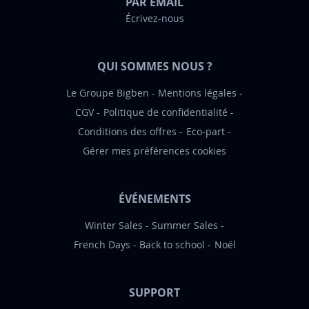
PAR EMAIL
a
Écrivez-nous
t
i
o
QUI SOMMES NOUS ?
n
:
Le Groupe Bigben
Mentions légales
CGV
Politique de confidentialité
Conditions des offres
Eco-part
Gérer mes préférences cookies
ÉVÉNEMENTS
Winter Sales
Summer Sales
French Days
Back to school
Noël
SUPPORT