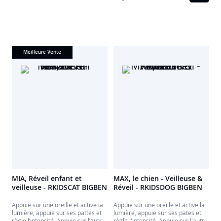
enfant dans un moment doux et
relaxant à chaque coucher.
Meilleure Vente
MIA, Réveil enfant et
MAX, le chien - Veilleuse &
veilleuse - RKIDSCAT BIGBEN
Réveil - RKIDSDOG BIGBEN
Appuie sur une oreille et active la
Appuie sur une oreille et active la
lumière, appuie sur ses pattes et
lumière, appuie sur ses pates et
règle l’intensité. Appuie sur l’autre
règle l'intensité. Appuie sur l'autre