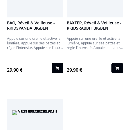
BAO, Réveil & Veilleuse -
BAXTER, Réveil & Veilleuse -
RKIDSPANDA BIGBEN
RKIDSRABBIT BIGBEN
Appuie sur une oreille et active la
Appuie sur une oreille et active la
lumière, appuie sur ses pattes et
lumière, appuie sur ses pattes et
règle l'intensité. Appuie sur l'autre
règle l'intensité. Appuie sur l'autre
oreille pour activer l'alarme qui se
oreille pour activer l'alarme qui se
déclenchera à l'heure demandée.
déclenchera à l'heure demandée.
Tu peux régler également
Tu peux régler également
l'intensité lumineuse de l'affichage
l'intensité lumineuse de l'affichage
29,90 €
29,90 €
sur son ventre.
sur son ventre.