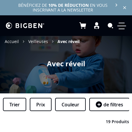
BÉNÉFICIEZ DE
10% DE RÉDUCTION
EN VOUS
INSCRIVANT A LA NEWSLETTER
Mon panier
Recherc
Accueil
Veilleuses
Avec réveil
Avec réveil
Trier
Prix
Couleur
de filtres
19 Produits