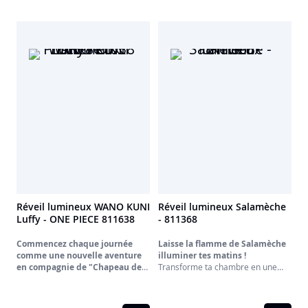
Réveil lumineux WANO KUNI
Réveil lumineux Salamèche
Luffy - ONE PIECE 811638
- 811368
Commencez chaque journée
Laisse la flamme de Salamèche
comme une nouvelle aventure
illuminer tes matins !
en compagnie de "Chapeau de
Transforme ta chambre en une
véritable arène Pokémon avec ce
Paille" avec le réveil lumineux
réveil unique à l'effigie de
LUFFY !
Salamèche ! Bien plus qu'un
Indispensable à tout fan de One