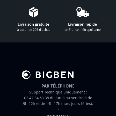
o
t
r
e
Livraison gratuite
Livraison rapide
l
à partir de 20€ d'achat
en France métropolitaine
e
t
t
r
e
d
’
i
n
PAR TÉLÉPHONE
f
Support Technique uniquement :
02 47 34 63 38 du lundi au vendredi de
o
9h-12h et de 14h-17h (hors jours fériés).
r
m