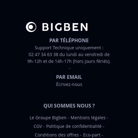
r
e
d
’
i
n
PAR TÉLÉPHONE
f
Support Technique uniquement :
02 47 34 63 38 du lundi au vendredi de
o
9h-12h et de 14h-17h (hors jours fériés).
r
m
PAR EMAIL
a
Écrivez-nous
t
i
o
QUI SOMMES NOUS ?
n
:
Le Groupe Bigben
Mentions légales
CGV
Politique de confidentialité
Conditions des offres
Eco-part