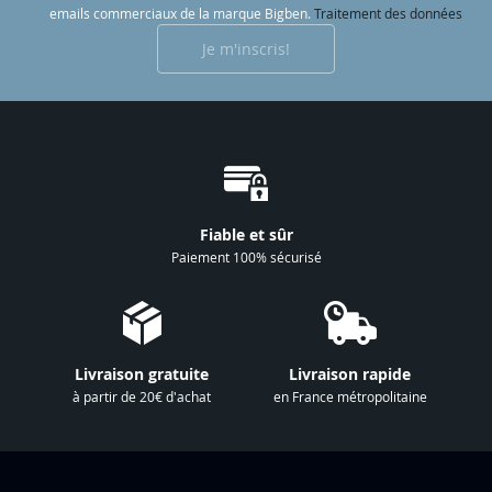
c
emails commerciaux de la marque Bigben.
Traitement des données
r
Je m'inscris!
i
p
t
i
o
n
à
Fiable et sûr
n
Paiement 100% sécurisé
o
t
r
e
Livraison gratuite
Livraison rapide
l
à partir de 20€ d'achat
en France métropolitaine
e
t
t