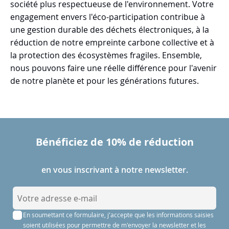
société plus respectueuse de l'environnement. Votre
engagement envers l'éco-participation contribue à
une gestion durable des déchets électroniques, à la
réduction de notre empreinte carbone collective et à
la protection des écosystèmes fragiles. Ensemble,
nous pouvons faire une réelle différence pour l'avenir
de notre planète et pour les générations futures.
Bénéficiez de 10% de réduction
en vous inscrivant à notre newsletter.
I
n
En soumettant ce formulaire, j'accepte que les informations saisies
s
soient utilisées pour permettre de m'envoyer la newsletter et les