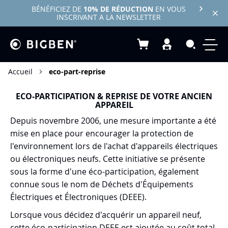
BÉNÉFICIEZ DE
10% DE RÉDUCTION
EN VOUS
INSCRIVANT A LA NEWSLETTER
Mon panier
Recherc
Accueil
eco-part-reprise
ECO-PARTICIPATION & REPRISE DE VOTRE ANCIEN
APPAREIL
Depuis novembre 2006, une mesure importante a été
mise en place pour encourager la protection de
l'environnement lors de l'achat d'appareils électriques
ou électroniques neufs. Cette initiative se présente
sous la forme d'une éco-participation, également
connue sous le nom de Déchets d'Équipements
Électriques et Électroniques (DEEE).
Lorsque vous décidez d'acquérir un appareil neuf,
cette éco-participation DEEE est ajoutée au coût total