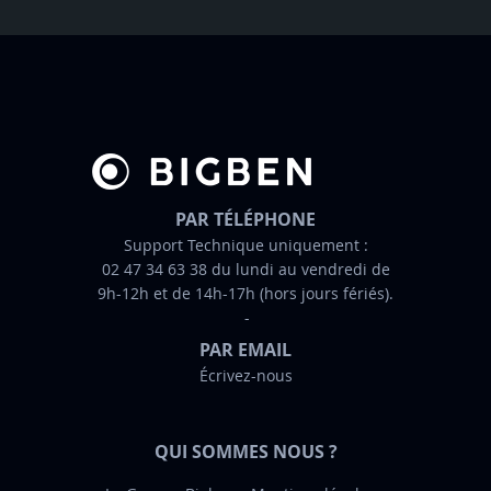
t
t
r
e
d
’
i
n
PAR TÉLÉPHONE
f
Support Technique uniquement :
02 47 34 63 38 du lundi au vendredi de
o
9h-12h et de 14h-17h (hors jours fériés).
r
m
PAR EMAIL
a
Écrivez-nous
t
i
o
QUI SOMMES NOUS ?
n