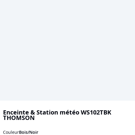
Skip
to
Enceinte & Station météo WS102TBK
THOMSON
the
beginning
Couleur
Bois/Noir
of