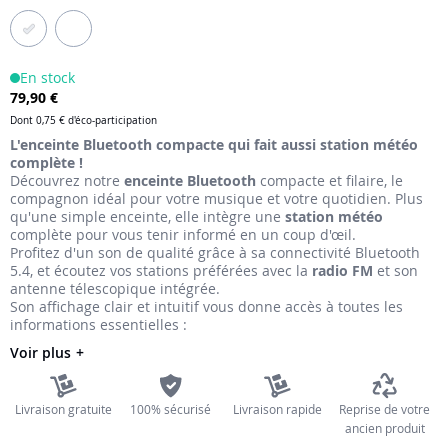
the
images
gallery
En stock
79,90 €
Dont
0,75 €
d'éco-participation
L'enceinte Bluetooth compacte qui fait aussi station météo
complète !
Découvrez notre
enceinte Bluetooth
compacte et filaire, le
compagnon idéal pour votre musique et votre quotidien. Plus
qu'une simple enceinte, elle intègre une
station météo
complète pour vous tenir informé en un coup d'œil.
Profitez d'un son de qualité grâce à sa connectivité Bluetooth
5.4, et écoutez vos stations préférées avec la
radio FM
et son
antenne télescopique intégrée.
Son affichage clair et intuitif vous donne accès à toutes les
informations essentielles :
Voir plus
Livraison gratuite
100% sécurisé
Livraison rapide
Reprise de votre
ancien produit