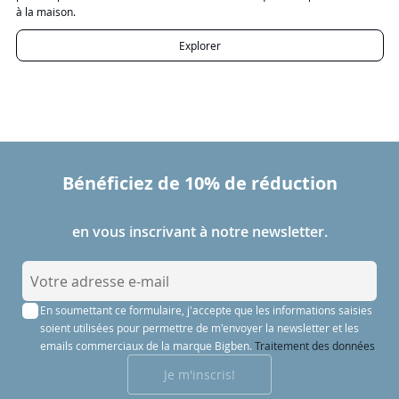
à la maison.
Explorer
Bénéficiez de 10% de réduction
en vous inscrivant à notre newsletter.
I
n
En soumettant ce formulaire, j'accepte que les informations saisies
s
soient utilisées pour permettre de m'envoyer la newsletter et les
c
emails commerciaux de la marque Bigben.
Traitement des données
r
Je m'inscris!
i