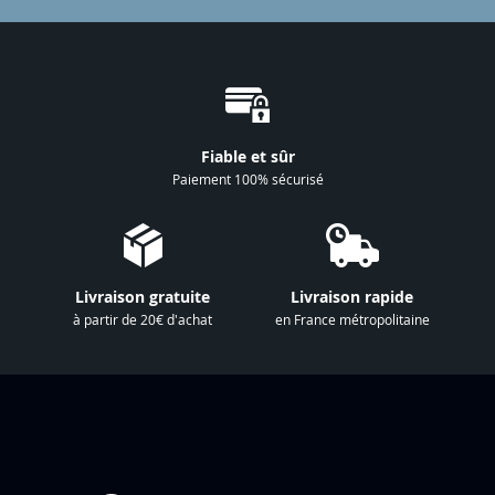
p
t
i
o
n
à
Fiable et sûr
n
Paiement 100% sécurisé
o
t
r
e
Livraison gratuite
Livraison rapide
l
à partir de 20€ d'achat
en France métropolitaine
e
t
t
r
e
d