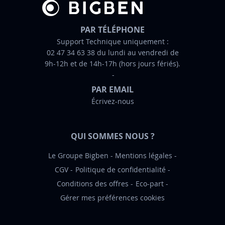
’
i
n
PAR TÉLÉPHONE
f
Support Technique uniquement :
02 47 34 63 38 du lundi au vendredi de
o
9h-12h et de 14h-17h (hors jours fériés).
r
m
PAR EMAIL
a
Écrivez-nous
t
i
o
QUI SOMMES NOUS ?
n
:
Le Groupe Bigben
Mentions légales
CGV
Politique de confidentialité
Conditions des offres
Eco-part
Gérer mes préférences cookies