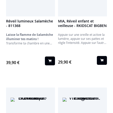
Réveil lumineux Salamèche
MIA, Réveil enfant et
- 811368
veilleuse - RKIDSCAT BIGBEN
Laisse la flamme de Salamèche
Appuie sur une oreille et active la
lumière, appuie sur ses pattes et
illuminer tes matins !
règle l’intensité. Appuie sur l’autre
Transforme ta chambre en une
oreille pour activer l’alarme qui se
véritable arène Pokémon avec ce
déclenchera à l’heure demandée.
réveil unique à l'effigie de
Tu peux régler également
Salamèche ! Bien plus qu'un
l’intensité
simple réveil, c'est ton nouveau
29,90 €
39,90 €
compagnon qui t'attend pour de
nouvelles aventures chaque jour.
Imagine Salamèche, endormi
paisiblement sur sa Pokéball, prêt
à s'illuminer d'une lueur chaude et
rassurante. Sa queue s'embrase
pour devenir une veilleuse
parfaite, te protégeant des
cauchemars et t'accompagnant
dans tes rêves les plus épiques.