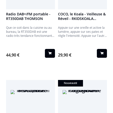
Radio DAB+/FM portable -
COCO, le Koala - Veilleuse &
RT350DAB THOMSON
Réveil - RKIDSKOALA
BIGBEN
Que ce soit dans la cuisine ou au
Appuie sur une oreille et active la
bureau, la RT350DAB est une
lumière, appuie sur ses pates et
radio très tendance fonctionnant
règle l'intensité. Appuie sur l'autre
sur secteur ou piles. Simple et
oreille pour activer l'alarme qui se
efficace.
déclenchera à l'heure demandée.
Tu peux régler également
l'intensité lumineuse de l'affichage
44,90 €
29,90 €
sur son ventre.
Nouveauté