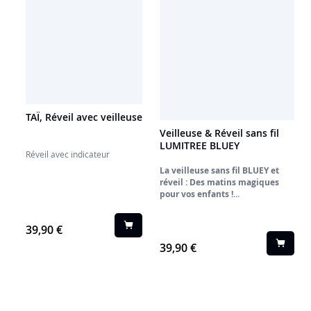
chevet grâce à sa fonction double
alarme.
TAÏ, Réveil avec veilleuse
Veilleuse & Réveil sans fil
LUMITREE BLUEY
Réveil avec indicateur
La veilleuse sans fil BLUEY et
réveil : Des matins magiques
pour vos enfants !
Fini les réveils difficiles ! Offrez à
vos enfants la joie de se réveiller
39,90 €
en compagnie de Bluey, héroïne
de tous les petits. Cette veilleuse
39,90 €
et réveil sans fil BLUEY a été
conçue pour transformer le lever
en un moment ludique et serein,
tout en les aidant à passer des
nuits paisibles.