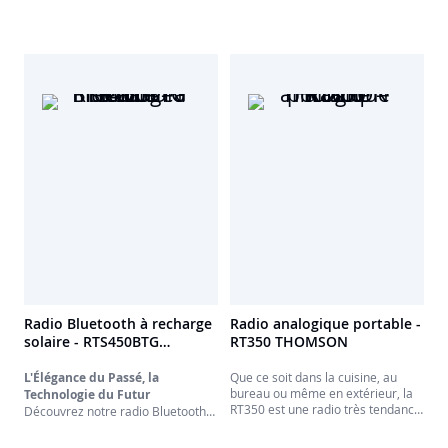
qualité sonore exceptionnelle, que
vous soyez à la maison ou en
déplacement.
Radio Bluetooth à recharge
Radio analogique portable -
solaire - RTS450BTG
RT350 THOMSON
THOMSON
L'Élégance du Passé, la
Que ce soit dans la cuisine, au
bureau ou même en extérieur, la
Technologie du Futur
RT350 est une radio très tendance
Découvrez notre radio Bluetooth
fonctionnant sur secteur ou piles.
rétro, une pièce d'exception qui
Simple et efficace.
allie le charme intemporel du