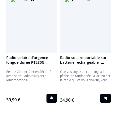
Radio solaire d'urgence
Radio solaire portable sur
longue durée RT280G
batterie rechargeable -
THOMSON
RT260 THOMSON
Restez Connecté et en Sécurité
Que vos soyez en camping, à la
avec notre Radio d'Urgence
pèche, en randonnée, la RT260 est
Multifonction !-
la radio qui va vous divertir, vous
sauver la mise pour recharger
votre smartphone et même
appeler de l'aide au cas où, mais
ça on vous souhaite de ne jamais
39,90 €
34,90 €
utiliser cette fonction.