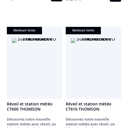
diffuser vos playlists préférées
sans fil. Son écran LCD avec
dimmer affiche les informations
essentielles en un coup d'œil,
tandis que la fonction autoscan et
la
mémoire de 50 stations
vous
Meilleure Vente
Meilleure Vente
assurent un accès rapide à vos
radios favorites.-Réveillez-vous en
douceur avec son
réveil double
alarme
et connectez vos appareils
via l’entrée AUX-IN 3.5 mm. Un
bijou rétro aux performances
d’aujourd’hui !
Réveil et station météo
Réveil et station météo
CT600 THOMSON
CT610 THOMSON
Découvrez notre nouvelle
Découvrez notre nouvelle
station météo avec réveil, un
station météo avec réveil, un