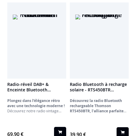
Radio-réveil DAB+ &
Radio Bluetooth à recharge
Enceinte Bluetooth
solaire - RTS450BTR
RT850DABBT THOMSON
THOMSON
Plongez dans l’élégance rétro
Découvrez la radio Bluetooth
avec une technologie moderne !
rechargeable Thomson
Découvrez notre radio vintage
RTS450BTR, l'alliance parfaite
DAB+ & FM
, alliant le charme du
entre un design vintage
passé à la clarté numérique du
charmant et une technologie
présent. Profitez d’un son cristallin
moderne, le tout à un prix très
grâce à son
enceinte Bluetooth
doux.
69,90 €
39,90 €
intégrée, vous permettant de