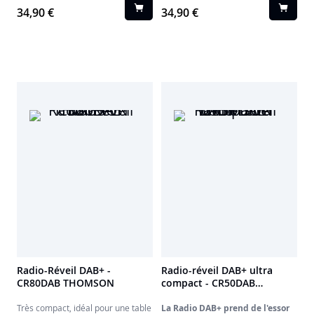
ça on vous souhaite de ne jamais
ça on vous souhaite de ne jamais
34,90 €
34,90 €
utiliser cette fonction.
utiliser cette fonction.
Radio-Réveil DAB+ -
Radio-réveil DAB+ ultra
CR80DAB THOMSON
compact - CR50DAB
THOMSON
Très compact, idéal pour une table
La Radio DAB+ prend de l'essor