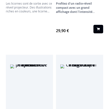
Les licornes sont de sortie avec ce
Profitez d'un radio-réveil
réveil projecteur. Des illustrations
compact avec un grand
riches en couleurs, une licorne
affichage dont l'intensité
très attachante, un monde
lumineuse peut être ajustée
!
édulcoré pour le plaisir des petites
filles. Laissez la choisir l'un des 3
sons féériques proposés pour se
29,90 €
réveiller ! Magique !