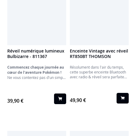
Réveil numérique lumineux
Enceinte Vintage avec réveil
Bulbizarre - 811367
RT850BT THOMSON
Commencez chaque journée au
Résolument dans l'air du temps,
cette superbe enceinte Bluetooth
cœur de l'aventure Pokémon !
avec radio & réveil sera parfaite
Ne vous contentez pas d'un simple
sur un chevet ou un bureau.
réveil, choisissez un véritable
compagnon d'aventure ! Laissez la
douce lueur de Bulbizarre veiller
sur vos nuits et vous réveiller en
49,90 €
39,90 €
douceur pour une nouvelle
journée pleine de défis.
Plus qu'une horloge, ce radio-
réveil multifonction est
l'accessoire indispensable pour
tous les Dresseurs. Écoutez vos
stations de radio préférées,
gardez un œil sur l'heure et la