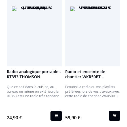
température, et laissez la magie
de Pokémon envahir votre
chambre.
Radio analogique portable -
Radio et enceinte de
RT353 THOMSON
chantier WKR50BT
THOMSON
Que ce soit dans la cuisine, au
Ecoutez la radio ou vos playlists
bureau ou même en extérieur, la
préférées lors de vos travaux avec
RT353 est une radio très tendance
cette radio de chantier WKR50BT
fonctionnant sur secteur ou piles.
résistante aux éclaboussures et à
Simple et efficace.
la peinture et très résistante.
24,90 €
59,90 €