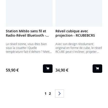
Station Météo sans fil et
Réveil cubique avec
Radio-Réveil Bluetooth -
projection - RCUBEBCRS
CT500BT THOMSON -
CT500BT THOMSON
Le réveil sonne, vous êtes bien
Avec son design résolument
sous la couette ! Quelle
original en forme de cube, le réveil
température fait-il dehors ? Mettez
RCUBE peut s'incliner, projeter
votre musique en Bluetooth ou
l'heure et réveiller votre enfant.
écoutez la radio FM pendant que
vous vous préparez, regarder
votre calendrier. Avec le CT500BT,
59,90 €
34,90 €
profitez d'un radioréveil compact
multifonctions et sa sonde
température sans fil.
Page
Vous lisez actuellement la page
Page
Page
Suivant
1
2