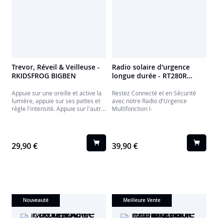
Trevor, Réveil & Veilleuse -
Radio solaire d'urgence
RKIDSFROG BIGBEN
longue durée - RT280R
THOMSON
Appuie sur une oreille et active la
Restez Connecté et en Sécurité
lumière, appuie sur ses pattes et
avec notre Radio d'Urgence
règle l'intensité. Appuie sur l'autre
Multifonction !-
oreille pour activer l'alarme qui se
déclenchera à l'heure demandée.
Tu peux régler également
l'intensité lumineuse de l'affichage
29,90 €
39,90 €
sur son ventre.
Nouveauté
Meilleure Vente