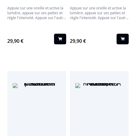
Appuie sur une oreille et active la
Appuie sur une oreille et active la
lumière, appuie sur ses pattes et
lumière, appuie sur ses pattes et
règle l'intensité. Appuie sur l'autre
règle l'intensité. Appuie sur l'autre
oreille pour activer l'alarme qui se
oreille pour activer l'alarme qui se
déclenchera à l'heure demandée.
déclenchera à l'heure demandée.
Tu peux régler également
Tu peux régler également
l'intensité lumineuse de l'affichage
l'intensité lumineuse de l'affichage
29,90 €
29,90 €
sur son ventre.
sur son ventre.