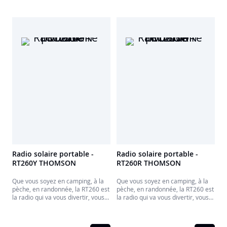
Radio solaire portable -
Radio solaire portable -
RT260Y THOMSON
RT260R THOMSON
Que vous soyez en camping, à la
Que vous soyez en camping, à la
pèche, en randonnée, la RT260 est
pèche, en randonnée, la RT260 est
la radio qui va vous divertir, vous
la radio qui va vous divertir, vous
sauver la mise pour recharger
sauver la mise pour recharger
votre smartphone et même
votre smartphone et même
appeler de l'aide au cas où, mais
appeler de l'aide au cas où, mais