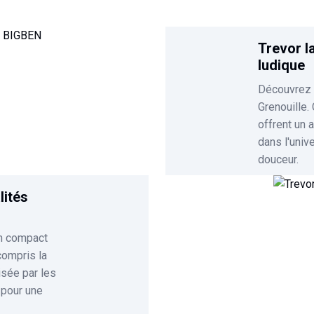
Trevor la
ludique
Découvrez l
Grenouille
offrent un a
dans l'univ
douceur.
lités
gn compact
compris la
isée par les
 pour une