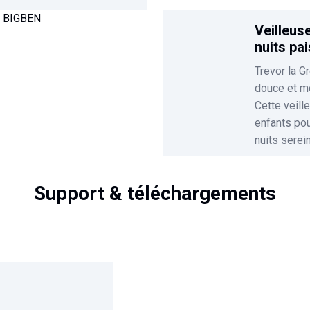
Veilleus
nuits pai
Trevor la G
douce et m
Cette veill
enfants po
nuits serei
Support & téléchargements