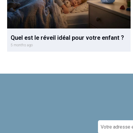
Quel est le réveil idéal pour votre enfant ?
5 months ago
I
n