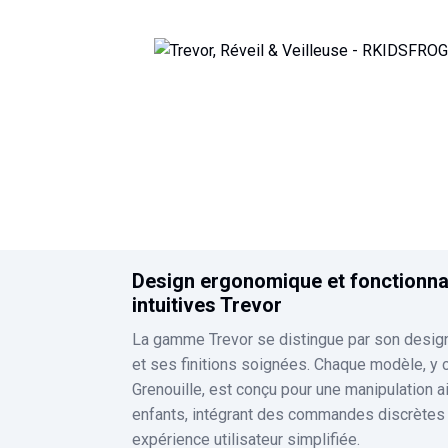
to
the
beginning
of
the
images
gallery
Design ergonomique et fonctionna
intuitives Trevor
La gamme Trevor se distingue par son desi
et ses finitions soignées. Chaque modèle, y 
Grenouille, est conçu pour une manipulation a
enfants, intégrant des commandes discrètes
expérience utilisateur simplifiée.