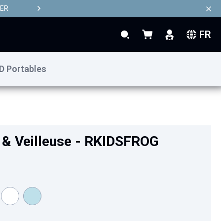
TER
FR
Rechercher
Mon panier
Rechercher
D Portables
29,90 €
Ajouter au panier
l & Veilleuse - RKIDSFROG