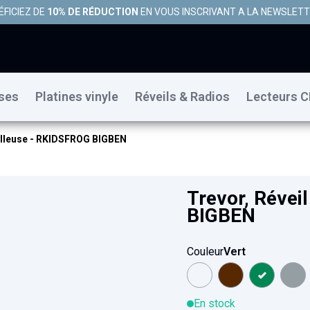
ÉFICIEZ DE
10% DE RÉDUCTION
EN VOUS INSCRIVANT A LA NEWSLET
uses
Platines vinyle
Réveils & Radios
Lecteurs C
eilleuse - RKIDSFROG BIGBEN
Trevor, Révei
BIGBEN
Couleur
Vert
En stock