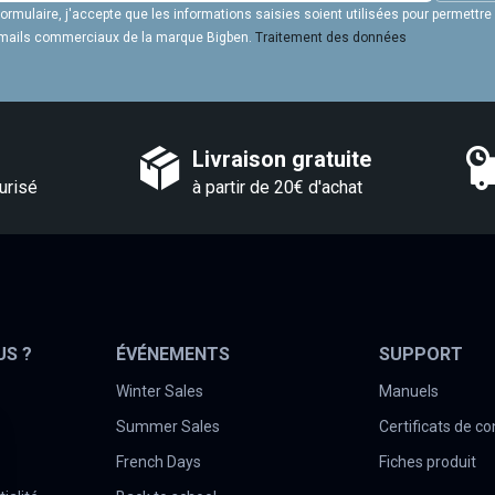
rmulaire, j'accepte que les informations saisies soient utilisées pour permettre
 emails commerciaux de la marque Bigben.
Traitement des données
Livraison gratuite
urisé
à partir de 20€ d'achat
US ?
ÉVÉNEMENTS
SUPPORT
Winter Sales
Manuels
Summer Sales
Certificats de c
French Days
Fiches produit