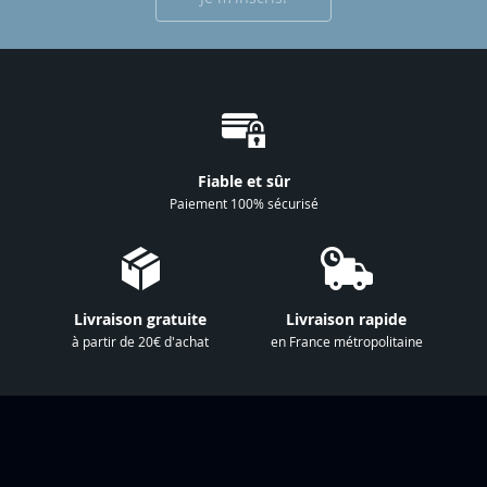
i
p
t
i
o
n
à
Fiable et sûr
n
Paiement 100% sécurisé
o
t
r
e
Livraison gratuite
Livraison rapide
l
à partir de 20€ d'achat
en France métropolitaine
e
t
t
r
e