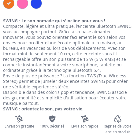
the
images
SWING : Le son nomade qui s'incline pour vous !
gallery
Compacte, légère et ultra pratique, l’enceinte Bluetooth SWING
vous accompagne partout. Grâce à sa base aimantée
innovante, vous pouvez orienter facilement le son selon vos
envies pour profiter d’une écoute optimale à la maison, au
bureau, en vacances ou lors de vos déplacements. Avec son
format mini de seulement 10 cm, cette enceinte sans fil
rechargeable offre un son puissant de 15 W (5 W RMS) et se
connecte instantanément à votre smartphone, tablette ou
ordinateur grâce à la technologie Bluetooth 5.4.
Envie de plus de puissance ? La fonction TWS (True Wireless
Stereo) permet de jumeler deux enceintes SWING pour créer
une véritable expérience stéréo.
Disponible dans des coloris pop et tendance, SWING associe
design, mobilité et simplicité d’utilisation pour écouter votre
musique partout.
SWING : orientez le son, pas votre vie.
Livraison gratuite
100% sécurisé
Livraison rapide
Reprise de votre
ancien produit