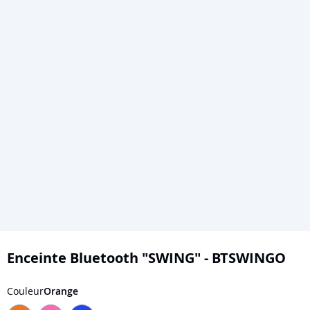
Skip
to
Enceinte Bluetooth "SWING" - BTSWINGO
the
beginning
Couleur
Orange
of