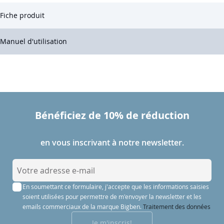
Fiche produit
Manuel d'utilisation
Bénéficiez de 10% de réduction
en vous inscrivant à notre newsletter.
I
n
En soumettant ce formulaire, j'accepte que les informations saisies
s
soient utilisées pour permettre de m'envoyer la newsletter et les
c
emails commerciaux de la marque Bigben.
Traitement des données
r
Je m'inscris!