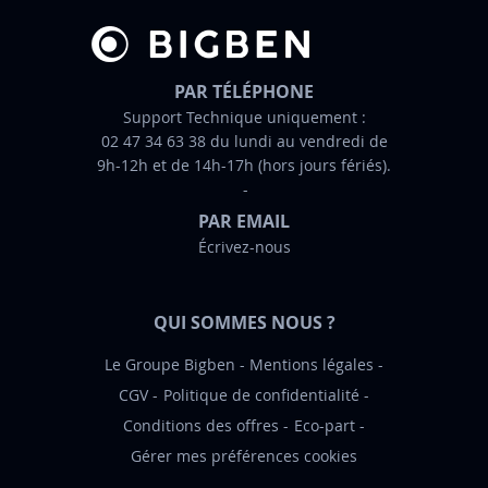
d
’
i
n
PAR TÉLÉPHONE
f
Support Technique uniquement :
02 47 34 63 38 du lundi au vendredi de
o
9h-12h et de 14h-17h (hors jours fériés).
r
m
PAR EMAIL
a
Écrivez-nous
t
i
o
QUI SOMMES NOUS ?
n
:
Le Groupe Bigben
Mentions légales
CGV
Politique de confidentialité
Conditions des offres
Eco-part
Gérer mes préférences cookies