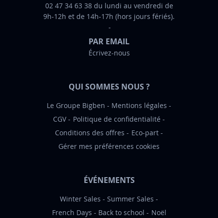
02 47 34 63 38 du lundi au vendredi de
o
9h-12h et de 14h-17h (hors jours fériés).
r
m
PAR EMAIL
a
Écrivez-nous
t
i
o
QUI SOMMES NOUS ?
n
:
Le Groupe Bigben
Mentions légales
CGV
Politique de confidentialité
Conditions des offres
Eco-part
Gérer mes préférences cookies
ÉVÉNEMENTS
Winter Sales
Summer Sales
French Days
Back to school
Noël