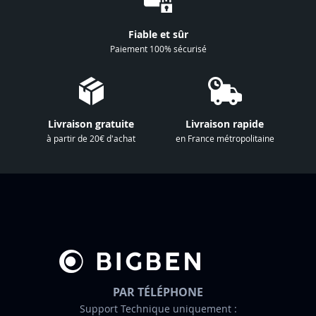
n
à
Fiable et sûr
n
Paiement 100% sécurisé
o
t
r
e
Livraison gratuite
Livraison rapide
l
à partir de 20€ d'achat
en France métropolitaine
e
t
t
r
e
d
’
i
n
PAR TÉLÉPHONE
f
Support Technique uniquement :