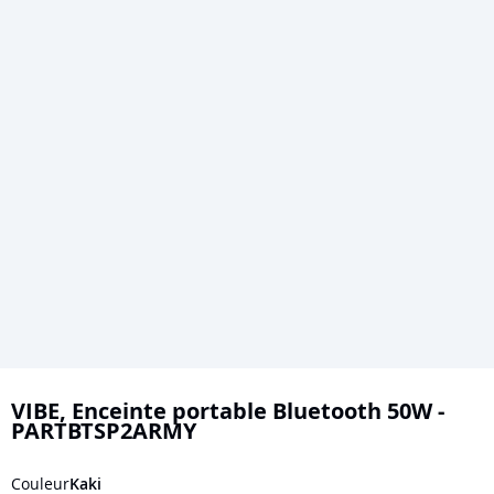
Skip
to
VIBE, Enceinte portable Bluetooth 50W -
PARTBTSP2ARMY
the
beginning
Couleur
Kaki
of