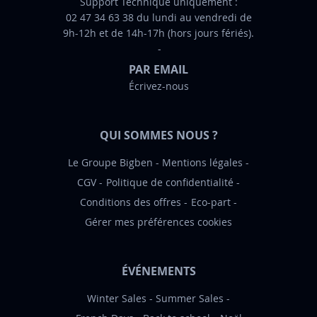
f
Support Technique uniquement :
02 47 34 63 38 du lundi au vendredi de
o
9h-12h et de 14h-17h (hors jours fériés).
r
m
PAR EMAIL
a
Écrivez-nous
t
i
o
QUI SOMMES NOUS ?
n
:
Le Groupe Bigben
Mentions légales
CGV
Politique de confidentialité
Conditions des offres
Eco-part
Gérer mes préférences cookies
ÉVÉNEMENTS
Winter Sales
Summer Sales