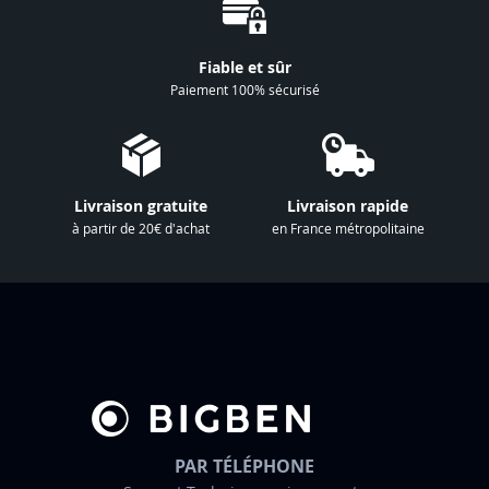
o
n
à
Fiable et sûr
n
Paiement 100% sécurisé
o
t
r
e
Livraison gratuite
Livraison rapide
l
à partir de 20€ d'achat
en France métropolitaine
e
t
t
r
e
d
’
i
n
PAR TÉLÉPHONE