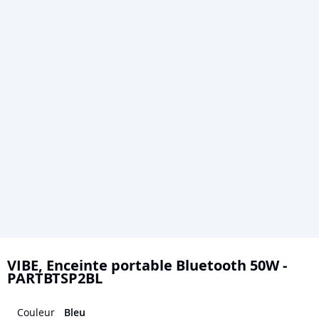
Skip
to
VIBE, Enceinte portable Bluetooth 50W -
PARTBTSP2BL
the
beginning
Couleur
Bleu
of