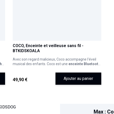
COCO, Enceinte et veilleuse sans fil -
BTKIDSKOALA
Avec son regard malicieux, Coco accompagne l'éveil
th
musical des enfants. Coco est une
enceinte Bluetooth
ce
ou USB programmable, diffuseur d'une lumière douce
modulable.
s
Ses pattes sont tactiles
! Elles intègrent les boutons
Ajouter au panier
49,90 €
ON/OFF et les fonctions "suivante" ou "précédente"
permettant de changer les pistes de lecture que ce
soient celles en Bluetooth ou sur votre clé USB.
ler
Les oreilles ont la bougeotte
! L'une permet de
régler
le
l'intensité de la lumière
et l'autre permet d'
ajuster le
volume sonore
.
Coco peut donc être un vrai compagnon pour votre
Max : Co