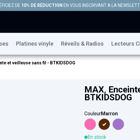
ÉFICIEZ DE
10% DE RÉDUCTION
EN VOUS INSCRIVANT A LA NEWSLET
uses
Platines vinyle
Réveils & Radios
Lecteurs C
te et veilleuse sans fil - BTKIDSDOG
MAX, Enceinte 
BTKIDSDOG
Couleur
Marron
En stock