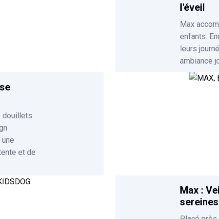
sa
enfant tout au long de sa journée. Nomade, grâce à sa
l'éveil
batterie rechargeable, il pourra l'emmener partout.
Coco, l'enceinte et veilleuse sans fil, fait partie de la
Max accompa
collection pour enfants "Hi Buddies!".
enfants. En
leurs journ
ambiance jo
use
 douillets
ign
t une
ente et de
Max : Ve
sereines
Placé près 