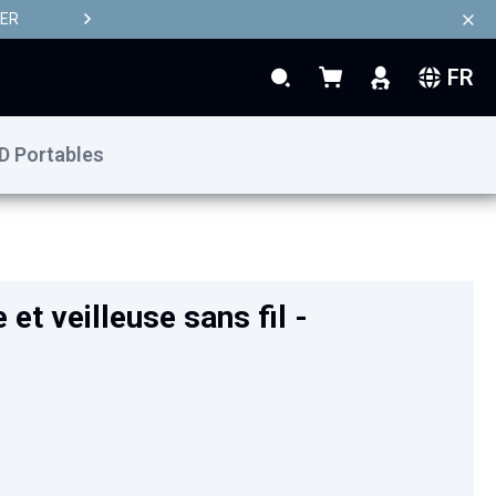
TER
FR
Rechercher
Mon panier
Rechercher
D Portables
49,90 €
Ajouter au panier
et veilleuse sans fil -