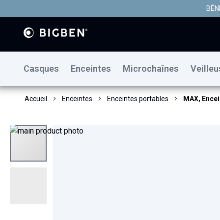
BÉN
Casques
Enceintes
Microchaînes
Veille
Accueil
Enceintes
Enceintes portables
MAX, Encein
Skip
to
the
end
of
the
images
gallery