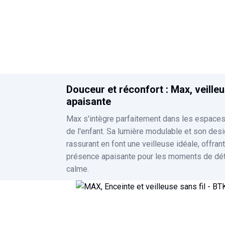
enfant tout au long de sa journée. Nomade, grâce à 
batterie rechargeable, il pourra l'emmener partout.
Mia, l'enceinte et veilleuse sans fil, fait partie de la
collection pour enfants "Hi Buddies!".
Douceur et réconfort : Max, veille
apaisante
Max s'intègre parfaitement dans les espaces
de l'enfant. Sa lumière modulable et son des
rassurant en font une veilleuse idéale, offran
présence apaisante pour les moments de dét
calme.