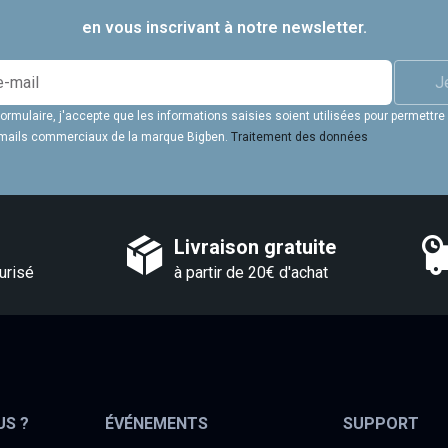
en vous inscrivant à notre newsletter.
J
rmulaire, j'accepte que les informations saisies soient utilisées pour permettre
 emails commerciaux de la marque Bigben.
Traitement des données
Livraison gratuite
urisé
à partir de 20€ d'achat
US ?
ÉVÉNEMENTS
SUPPORT