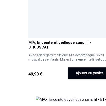
MIA, Enceinte et veilleuse sans fil -
BTKIDSCAT
Avec son regard malicieux, Mia accompagne l'éveil
musical des enfants. Mia est une
enceinte Bluetoo
ou USB programmable, diffuseur d'une lumière dou
modulable.
Ses pattes sont tactiles
! Elles intègrent les bouton
Ajouter au panier
49,90 €
ON/OFF et les fonctions "suivante" ou "précédente"
permettant de changer les pistes de lecture que ce
soient celles en Bluetooth ou sur votre clé USB.
Les oreilles ont la bougeotte
! L'une permet de
rég
l'intensité de la lumière
et l'autre permet d'
ajuster 
volume sonore
.
Mia peut donc être un vrai compagnon pour votre