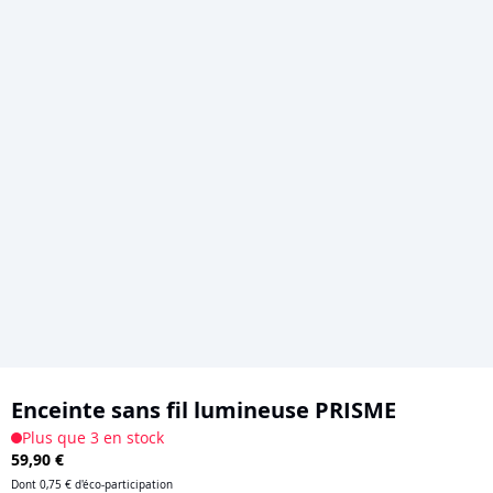
Skip
to
Enceinte sans fil lumineuse PRISME
the
Plus que 3 en stock
59,90 €
beginning
of
Dont
0,75 €
d'éco-participation