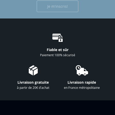
r
Je m'inscris!
i
p
t
i
o
n
à
Fiable et sûr
n
Paiement 100% sécurisé
o
t
r
e
Livraison gratuite
Livraison rapide
l
à partir de 20€ d'achat
en France métropolitaine
e
t
t
r