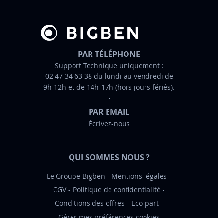
e
d
’
i
n
PAR TÉLÉPHONE
f
Support Technique uniquement :
02 47 34 63 38 du lundi au vendredi de
o
9h-12h et de 14h-17h (hors jours fériés).
r
m
PAR EMAIL
a
Écrivez-nous
t
i
o
QUI SOMMES NOUS ?
n
:
Le Groupe Bigben
Mentions légales
CGV
Politique de confidentialité
Conditions des offres
Eco-part
Gérer mes préférences cookies