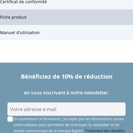
Certificat de conformité
Fiche produit
Manuel d'utilisation
Bénéficiez de 10% de réduction
en vous inscrivant à notre newsletter.
I
n
En soumettant ce formulaire, j'accepte que les informations saisies
s
soient utilisées pour permettre de m'envoyer la newsletter et les
c
emails commerciaux de la marque Bigben.
Traitement des données