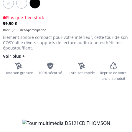
the
images
Plus que 1 en stock
gallery
99,90 €
Dont
0,75 €
d'éco-participation
Elément sonore compact pour votre intérieur, cette tour de son
COSY allie divers supports de lecture audio à un esthétisme
époustoufflant.
Voir plus
Livraison gratuite
100% sécurisé
Livraison rapide
Reprise de votre
ancien produit