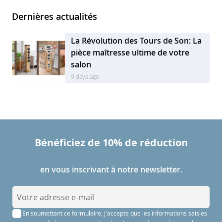
Dernières actualités
La Révolution des Tours de Son: La
pièce maîtresse ultime de votre
salon
9 days ago
Bénéficiez de 10% de réduction
en vous inscrivant à notre newsletter.
I
n
En soumettant ce formulaire, j'accepte que les informations saisies
s