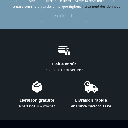
soient utilisées pour permettre de m'envoyer la newsletter et les
c
emails commerciaux de la marque Bigben.
Traitement des données
r
Je m'inscris!
i
p
t
i
o
n
à
Fiable et sûr
n
Paiement 100% sécurisé
o
t
r
e
Livraison gratuite
Livraison rapide
l
à partir de 20€ d'achat
en France métropolitaine
e
t
t