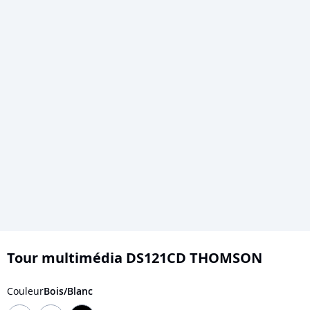
Skip
to
Tour multimédia DS121CD THOMSON
the
beginning
Couleur
Bois/Blanc
of