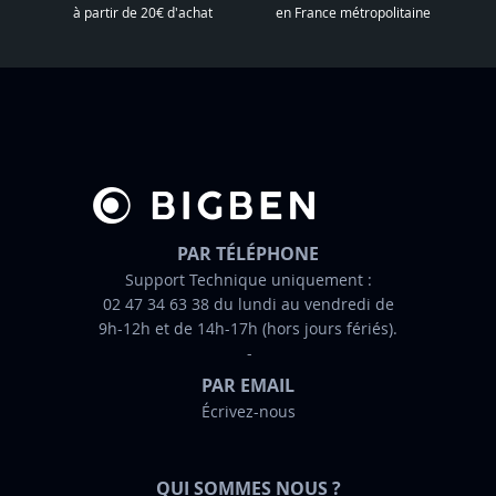
l
à partir de 20€ d'achat
en France métropolitaine
e
t
t
r
e
d
’
i
n
PAR TÉLÉPHONE
f
Support Technique uniquement :
02 47 34 63 38 du lundi au vendredi de
o
9h-12h et de 14h-17h (hors jours fériés).
r
m
PAR EMAIL
a
Écrivez-nous
t
i
o
QUI SOMMES NOUS ?