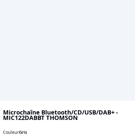
Skip
to
Microchaîne Bluetooth/CD/USB/DAB+ -
MIC122DABBT THOMSON
the
beginning
Couleur
Gris
of