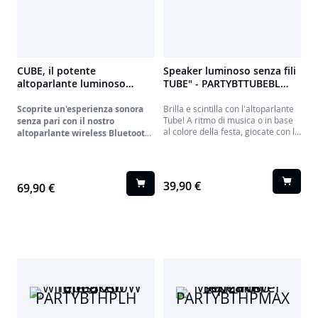
CUBE, il potente
Speaker luminoso senza fili
altoparlante luminoso
TUBE" - PARTYBTTUBEBL
senza fili - PARTYBTHPCUBE
BIGBEN
Scoprite un'esperienza sonora
Brilla e scintilla con l'altoparlante
Tube! A ritmo di musica o in base
senza pari con il nostro
al colore della festa, giocate con le
altoparlante wireless Bluetooth
luci dell'altoparlante trasparente.
"Cube", progettato per ridefinire
Potenza sonora garantita.
le vostre aspettative in termini
L'elegante rivestimento in tessuto
di potenza e qualità audio.
intrecciato e il laccetto per
Dotato di
39,90 €
69,90 €
appenderlo gli conferiscono un
un'impressionante
potenza
tocco chic!
musicale di 200W,
questo
diffusore vi trasporta nel cuore
della musica con una chiarezza e
una ricchezza di suono
incomparabili.
Ma non è tutto! Immergetevi in
un'atmosfera visiva mozzafiato
grazie ai suoi
effetti di luce
dinamica
, che illuminano lo
spazio in modo spettacolare,