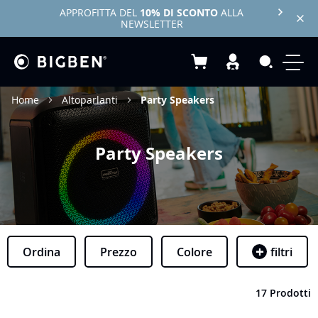
APPROFITTA DEL
10% DI SCONTO
ALLA
NEWSLETTER
Carrello
Search
Home
Altoparlanti
Party Speakers
Party Speakers
Ordina
Prezzo
Colore
filtri
17 Prodotti