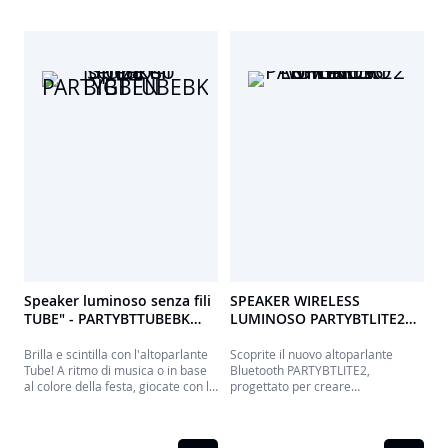
Speaker luminoso senza fili
SPEAKER WIRELESS
TUBE" - PARTYBTTUBEBK
LUMINOSO PARTYBTLITE2
BIGBEN
BIGBEN
Brilla e scintilla con l'altoparlante
Scoprite il nuovo altoparlante
Tube! A ritmo di musica o in base
Bluetooth PARTYBTLITE2,
al colore della festa, giocate con le
progettato per creare
luci dell'altoparlante trasparente.
un'atmosfera senza pari in tutte le
Potenza sonora garantita.
vostre feste! Con effetti luminosi a
L'elegante rivestimento in tessuto
180° e una potenza musicale