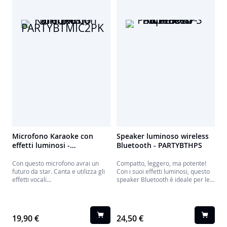
Microfono Karaoke con
Speaker luminoso wireless
effetti luminosi -
Bluetooth - PARTYBTHPS
PARTYBTMIC2PK
Con questo microfono avrai un
Compatto, leggero, ma potente!
futuro da star. Canta e utilizza gli
Con i suoi effetti luminosi, questo
effetti vocali...
speaker Bluetooth è ideale per le
serate tra amici o in famiglia.
19,90 €
24,50 €