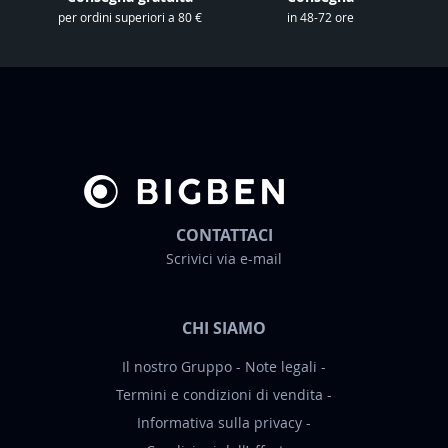
r
per ordini superiori a 80 €
in 48-72 ore
a
N
e
w
s
l
e
t
t
CONTATTACI
e
Scrivici via e-mail
r
:
CHI SIAMO
Il nostro Gruppo
Note legali
Termini e condizioni di vendita
Informativa sulla privacy