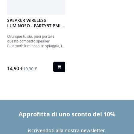
SPEAKER WIRELESS
LUMINOSO - PARTYBTIPMINI
BIGBEN
Ovunque tu sia, puoi portare
questo compatto speaker
Bluetooth luminoso: in spiaggia, in
giardino, al parco, in autobus, ... È
resistente agli schizzi e alla
polvere e ha una batteria a lunga
durata.
14,90 €
19,90 €
Approfitta di uno sconto del 10%
iscrivendoti alla nostra newsletter.