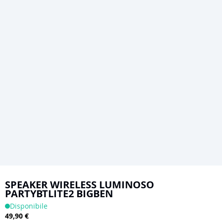
Vai
all'inizio
SPEAKER WIRELESS LUMINOSO
PARTYBTLITE2 BIGBEN
della
Disponibile
galleria
49,90 €
di