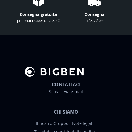
s
t
Consegna gratuita
Consegna
r
per ordini superiori a 80 €
in 48-72 ore
a
N
e
w
s
l
e
t
t
CONTATTACI
e
Scrivici via e-mail
r
:
CHI SIAMO
Il nostro Gruppo
Note legali
Termini e condizioni di vendita