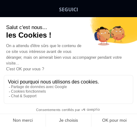
SEGUICI
Bigben News
IT
© 2026 Bigben - Tutti i diritti riservati.
Aggiungi al Carrello