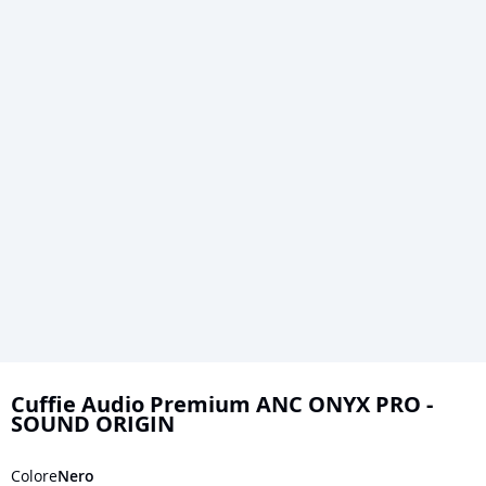
Vai
all'inizio
Cuffie Audio Premium ANC ONYX PRO -
SOUND ORIGIN
della
galleria
Colore
Nero
di