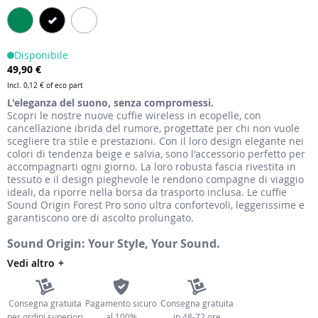
immagini
Disponibile
49,90 €
Incl.
0,12 €
of eco part
L'eleganza del suono, senza compromessi.
Scopri le nostre nuove cuffie wireless in ecopelle, con
cancellazione ibrida del rumore, progettate per chi non vuole
scegliere tra stile e prestazioni. Con il loro design elegante nei
colori di tendenza beige e salvia, sono l'accessorio perfetto per
accompagnarti ogni giorno. La loro robusta fascia rivestita in
tessuto e il design pieghevole le rendono compagne di viaggio
ideali, da riporre nella borsa da trasporto inclusa. Le cuffie
Sound Origin Forest Pro sono ultra confortevoli, leggerissime e
garantiscono ore di ascolto prolungato.
Sound Origin: Your Style, Your Sound.
Vedi altro
Consegna gratuita
Pagamento sicuro
Consegna gratuita
per ordini superiori
al 100%
in 48-72 ore