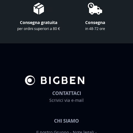
o
s
t
Consegna gratuita
Consegna
r
per ordini superiori a 80 €
in 48-72 ore
a
N
e
w
s
l
e
t
t
CONTATTACI
e
Scrivici via e-mail
r
:
CHI SIAMO
Il nostro Gruppo
Note legali