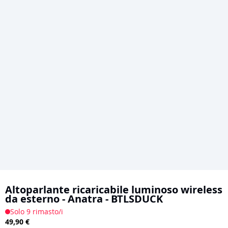
Vai
all'inizio
Altoparlante ricaricabile luminoso wireless
da esterno - Anatra - BTLSDUCK
della
Solo 9 rimasto/i
galleria
49,90 €
di