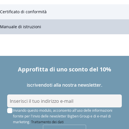
Certificato di conformità
Manuale di istruzioni
Approfitta di uno sconto del 10%
iscrivendoti alla nostra newsletter.
I
s
Inviando questo modulo, acconsento all'uso delle informazioni
c
fornite per l'invio delle newsletter Bigben Group e di e-mail di
r
marketing.
Trattamento dei dati
i