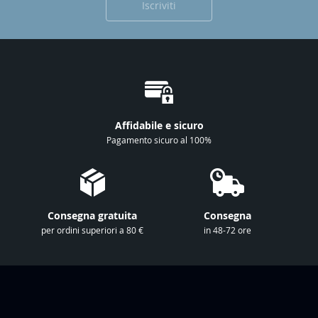
Iscriviti
v
i
t
i
a
l
l
Affidabile e sicuro
a
Pagamento sicuro al 100%
n
o
s
t
Consegna gratuita
Consegna
r
per ordini superiori a 80 €
in 48-72 ore
a
N
e
w
s