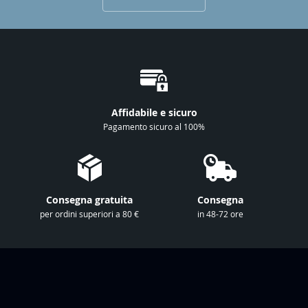
v
i
t
i
a
l
l
Affidabile e sicuro
a
Pagamento sicuro al 100%
n
o
s
t
Consegna gratuita
Consegna
r
per ordini superiori a 80 €
in 48-72 ore
a
N
e
w
s