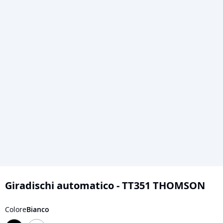
Vai
all'inizio
Giradischi automatico - TT351 THOMSON
della
galleria
Colore
Bianco
di