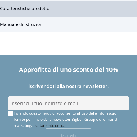
Caratteristiche prodotto
Manuale di istruzioni
Approfitta di uno sconto del 10%
iscrivendoti alla nostra newsletter.
I
s
Inviando questo modulo, acconsento all'uso delle informazioni
c
fornite per l'invio delle newsletter Bigben Group e di e-mail di
r
marketing.
Trattamento dei dati
i
Iscriviti