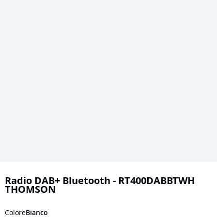
Vai
all'inizio
Radio DAB+ Bluetooth - RT400DABBTWH
THOMSON
della
galleria
Colore
Bianco
di