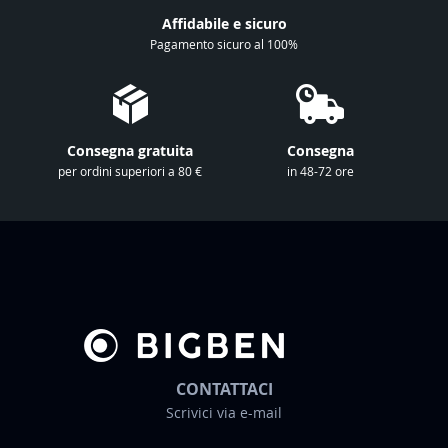
l
Affidabile e sicuro
a
Pagamento sicuro al 100%
n
o
s
t
Consegna gratuita
Consegna
r
per ordini superiori a 80 €
in 48-72 ore
a
N
e
w
s
l
e
t
t
CONTATTACI
e
Scrivici via e-mail
r