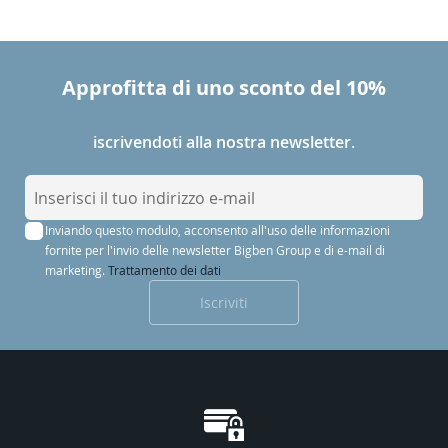
Approfitta di uno sconto del 10%
iscrivendoti alla nostra newsletter.
I
s
Inviando questo modulo, acconsento all'uso delle informazioni
c
fornite per l'invio delle newsletter Bigben Group e di e-mail di
r
marketing.
Trattamento dei dati
i
Iscriviti
v
i
t
i
a
l