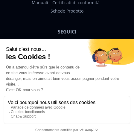
Manuali
Certificati di conformità
Schede Prodotto
SEGUICI
Bigben News
IT
© 2026 Bigben - Tutti i diritti riservati.