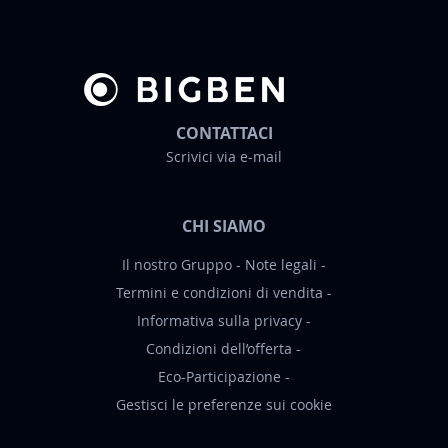
w
s
l
e
t
t
CONTATTACI
e
Scrivici via e-mail
r
:
CHI SIAMO
Il nostro Gruppo
Note legali
Termini e condizioni di vendita
Informativa sulla privacy
Condizioni dell’offerta
Eco-Participazione
Gestisci le preferenze sui cookie