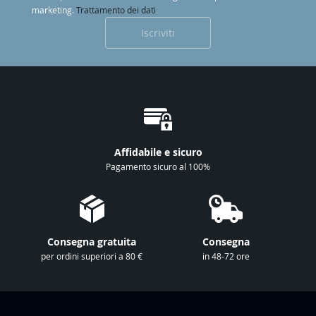
r
marketing.
Trattamento dei dati
i
Iscriviti
v
i
t
i
a
l
l
Affidabile e sicuro
a
Pagamento sicuro al 100%
n
o
s
t
Consegna gratuita
Consegna
r
per ordini superiori a 80 €
in 48-72 ore
a
N
e