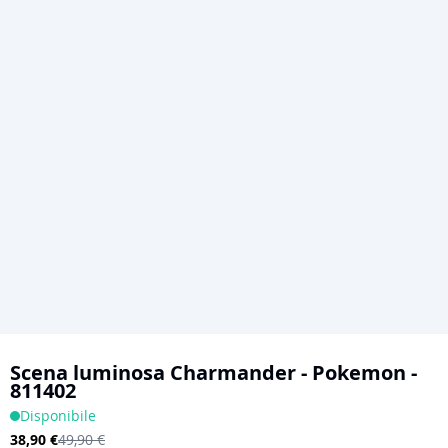
Vai
all'inizio
Scena luminosa Charmander - Pokemon -
811402
della
Disponibile
galleria
38,90 €
49,90 €
di