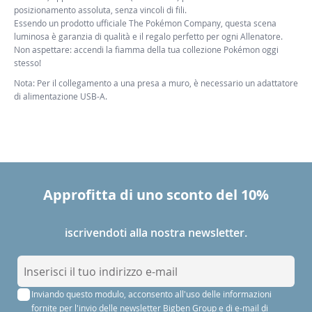
posizionamento assoluta, senza vincoli di fili.
Essendo un prodotto ufficiale The Pokémon Company, questa scena
luminosa è garanzia di qualità e il regalo perfetto per ogni Allenatore.
Non aspettare: accendi la fiamma della tua collezione Pokémon oggi
stesso!
Nota: Per il collegamento a una presa a muro, è necessario un adattatore
di alimentazione USB-A.
Approfitta di uno sconto del 10%
iscrivendoti alla nostra newsletter.
I
s
Inviando questo modulo, acconsento all'uso delle informazioni
c
fornite per l'invio delle newsletter Bigben Group e di e-mail di