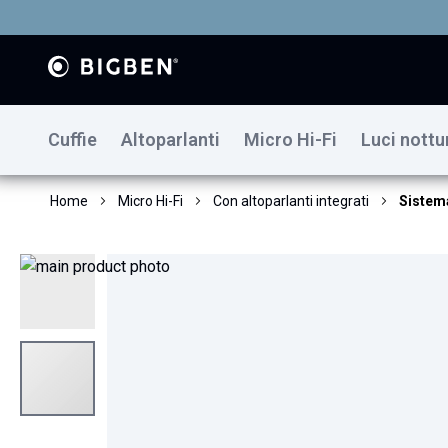
Cuffie
Altoparlanti
Micro Hi-Fi
Luci nottu
Home
Micro Hi-Fi
Con altoparlanti integrati
Sistem
Vai
alla
fine
della
galleria
di
immagini