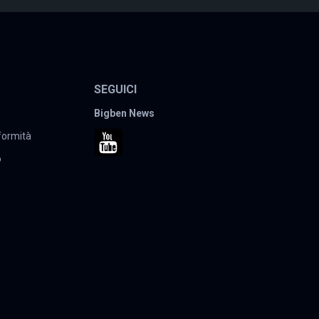
SEGUICI
Bigben News
nformità
o