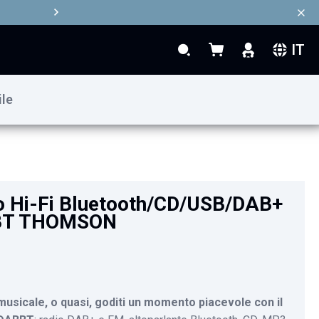
IT
Search
Carrello
Search
ile
129,90 €
Aggiungi al Carrello
o Hi-Fi Bluetooth/CD/USB/DAB+
BT THOMSON
musicale, o quasi, goditi un momento piacevole con il