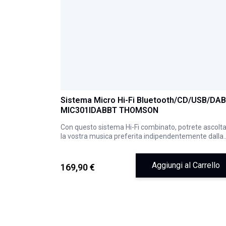
Sistema Micro Hi-Fi Bluetooth/CD/USB/DA
MIC301IDABBT THOMSON
Con questo sistema Hi-Fi combinato, potrete ascolt
la vostra musica preferita indipendentemente dalla
sorgente: Bluetooth, CD, AUX-IN, Radio DAB+ e FM,
lettore USB. Inoltre, ricaricate i vostri dispositivi
elettronici con l'induzione o l'USB-A.
Aggiungi al Carrello
169,90 €