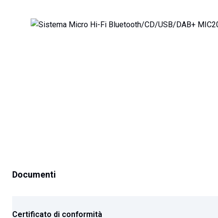
all'inizio
della
galleria
di
immagini
Documenti
Certificato di conformità