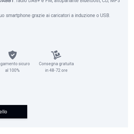
IDABBT
: radio DAB+ e FM, altoparlante Bluetooth, CD, MP3
 tuo smartphone grazie ai caricatori a induzione o USB.
gamento sicuro
Consegna gratuita
al 100%
in 48-72 ore
ello