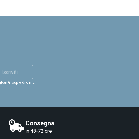
Iscriviti
gben Group e di e-mail
Consegna
in 48-72 ore