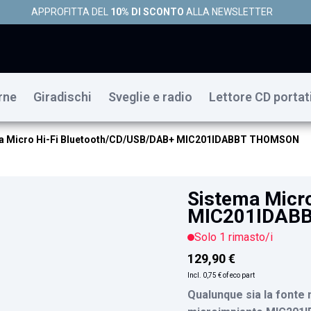
APPROFITTA DEL
10% DI SCONTO
ALLA NEWSLETTER
rne
Giradischi
Sveglie e radio
Lettore CD portat
a Micro Hi-Fi Bluetooth/CD/USB/DAB+ MIC201IDABBT THOMSON
Sistema Micr
MIC201IDAB
Solo 1 rimasto/i
129,90 €
Incl.
0,75 €
of eco part
Qualunque sia la fonte 