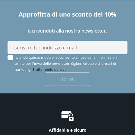
Approfitta di uno sconto del 10%
iscrivendoti alla nostra newsletter.
I
s
Inviando questo modulo, acconsento all'uso delle informazioni
c
fornite per l'invio delle newsletter Bigben Group e di e-mail di
r
marketing.
Trattamento dei dati
i
Iscriviti
v
i
t
i
a
l
l
Affidabile e sicuro
a