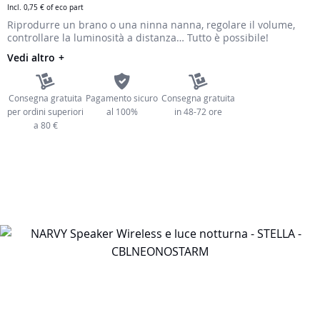
Incl.
0,75 €
of eco part
immagini
Riprodurre un brano o una ninna nanna, regolare il volume,
controllare la luminosità a distanza… Tutto è possibile!
Vedi altro
Consegna gratuita
Pagamento sicuro
Consegna gratuita
per ordini superiori
al 100%
in 48-72 ore
a 80 €