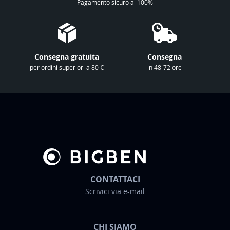
Pagamento sicuro al 100%
n
o
s
t
Consegna gratuita
Consegna
r
per ordini superiori a 80 €
in 48-72 ore
a
N
e
w
s
l
e
t
t
CONTATTACI
e
Scrivici via e-mail
r
:
CHI SIAMO