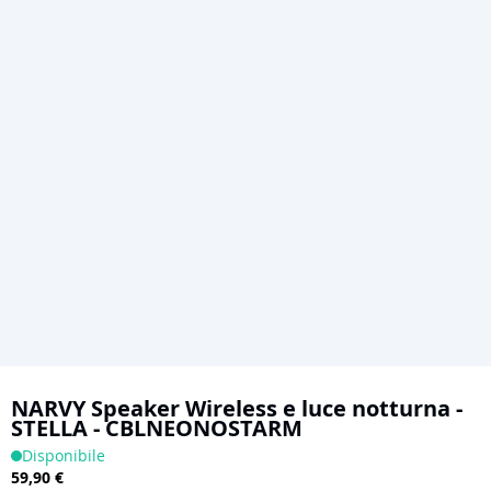
Vai
all'inizio
NARVY Speaker Wireless e luce notturna -
STELLA - CBLNEONOSTARM
della
Disponibile
galleria
59,90 €
di