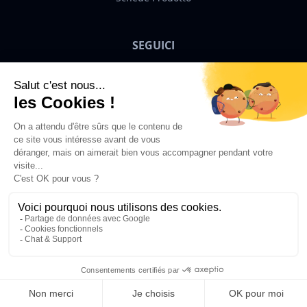
SEGUICI
Bigben News
IT
© 2026 Bigben - Tutti i diritti riservati.
Aggiungi al Carrello