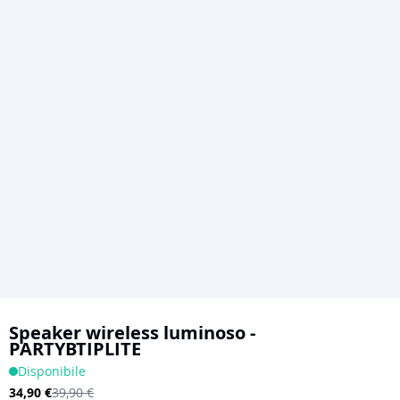
Vai
all'inizio
Speaker wireless luminoso -
PARTYBTIPLITE
della
Disponibile
galleria
34,90 €
39,90 €
di