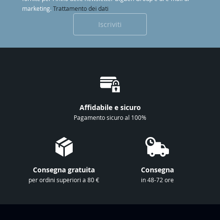
r
marketing.
Trattamento dei dati
i
Iscriviti
v
i
t
i
a
l
l
Affidabile e sicuro
a
Pagamento sicuro al 100%
n
o
s
t
Consegna gratuita
Consegna
r
per ordini superiori a 80 €
in 48-72 ore
a
N
e