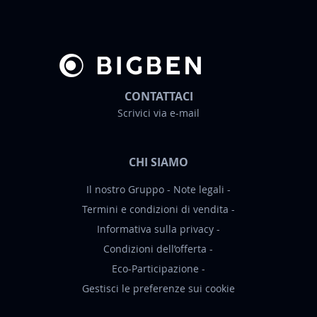
w
s
l
e
t
t
CONTATTACI
e
Scrivici via e-mail
r
:
CHI SIAMO
Il nostro Gruppo
Note legali
Termini e condizioni di vendita
Informativa sulla privacy
Condizioni dell’offerta
Eco-Participazione
Gestisci le preferenze sui cookie