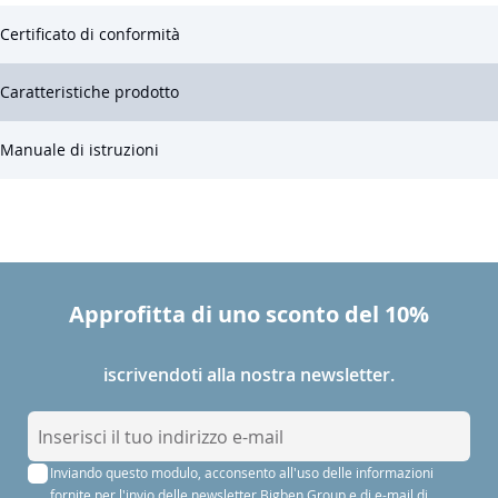
Certificato di conformità
Caratteristiche prodotto
Manuale di istruzioni
Approfitta di uno sconto del 10%
iscrivendoti alla nostra newsletter.
I
s
Inviando questo modulo, acconsento all'uso delle informazioni
c
fornite per l'invio delle newsletter Bigben Group e di e-mail di