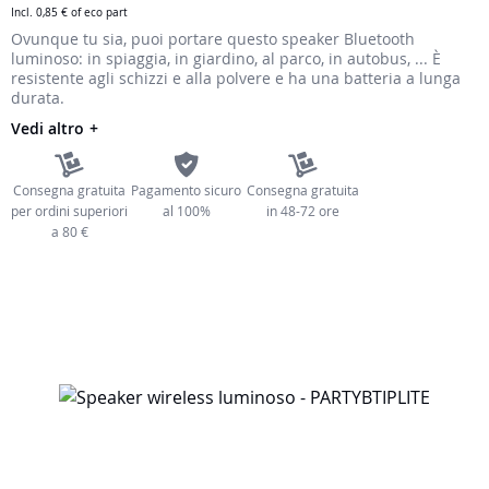
Incl.
0,85 €
of eco part
immagini
Ovunque tu sia, puoi portare questo speaker Bluetooth
luminoso: in spiaggia, in giardino, al parco, in autobus, ... È
resistente agli schizzi e alla polvere e ha una batteria a lunga
durata.
Vedi altro
Consegna gratuita
Pagamento sicuro
Consegna gratuita
per ordini superiori
al 100%
in 48-72 ore
a 80 €