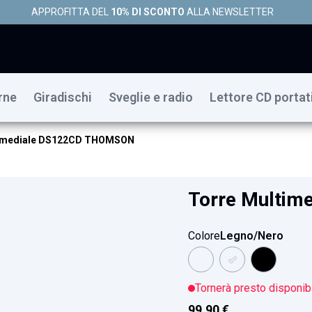
APPROFITTA DEL
10% DI SCONTO
ALLA NEWSLETTER
rne
Giradischi
Sveglie e radio
Lettore CD portat
timediale DS122CD THOMSON
Torre Multi
Colore
Legno/Nero
Tornerà presto disponib
99,90 €