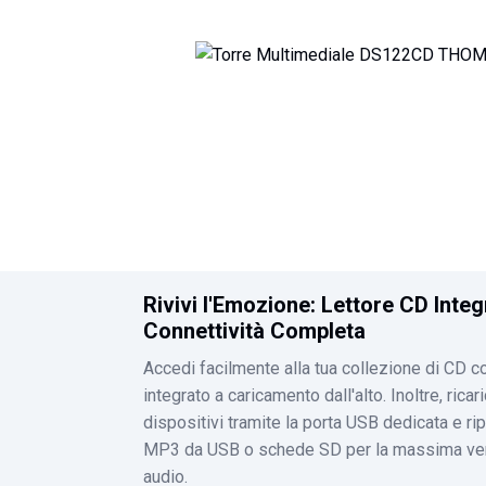
all'inizio
della
galleria
di
immagini
Rivivi l'Emozione: Lettore CD Integ
Connettività Completa
Accedi facilmente alla tua collezione di CD con
integrato a caricamento dall'alto. Inoltre, ricari
dispositivi tramite la porta USB dedicata e ri
MP3 da USB o schede SD per la massima vers
audio.