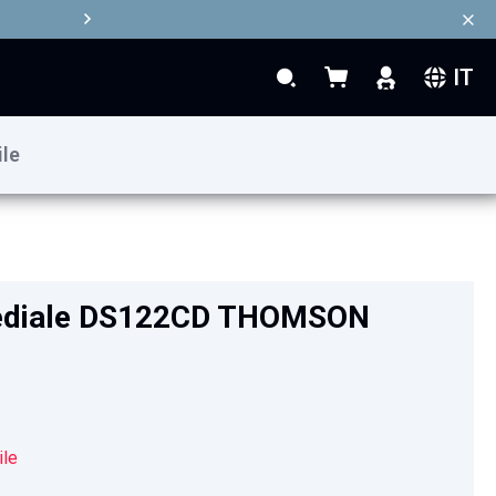
IT
Search
Carrello
Search
ile
99,90 €
mediale DS122CD THOMSON
ile