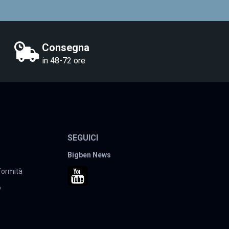
Consegna
in 48-72 ore
SEGUICI
Bigben News
nformità
o