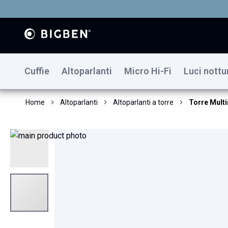
Cuffie
Altoparlanti
Micro Hi-Fi
Luci nottu
Home
Altoparlanti
Altoparlanti a torre
Torre Mul
Vai
alla
fine
della
galleria
di
immagini