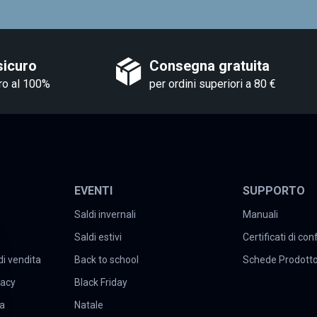
sicuro
Consegna gratuita
ro al 100%
per ordini superiori a 80 €
EVENTI
SUPPORTO
Saldi invernali
Manuali
Saldi estivi
Certificati di co
di vendita
Back to school
Schede Prodott
vacy
Black Friday
ta
Natale