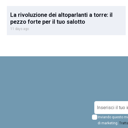
La rivoluzione dei altoparlanti a torre: il
pezzo forte per il tuo salotto
11 days ago
I
s
Inviando questo mod
c
di marketing.
Tratt
r