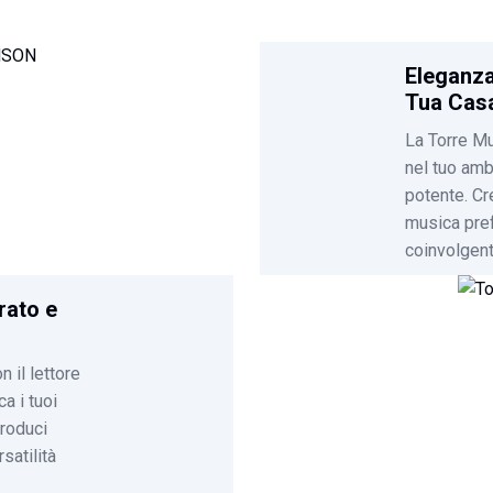
Eleganza
Tua Cas
La Torre M
nel tuo amb
potente. Cr
musica pref
coinvolgent
rato e
 il lettore
ca i tuoi
produci
atilità