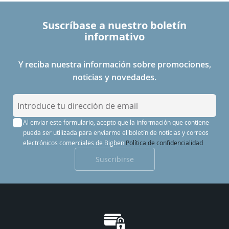
Suscríbase a nuestro boletín
informativo
Y reciba nuestra información sobre promociones,
noticias y novedades.
I
n
Al enviar este formulario, acepto que la información que contiene
s
pueda ser utilizada para enviarme el boletín de noticias y correos
c
electrónicos comerciales de Bigben
Política de confidencialidad
r
Suscribirse
í
b
a
s
e
a