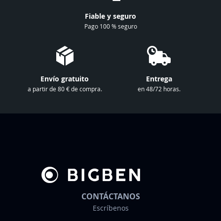
n
Fiable y seguro
u
Pago 100 % seguro
e
s
t
r
Envío gratuito
Entrega
o
a partir de 80 € de compra.
en 48/72 horas.
b
o
l
e
t
í
n
d
e
CONTÁCTANOS
n
Escríbenos
o