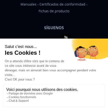
Manuales
Certificados de conformidad
Fichas de producto
SÍGUENOS
Bigben News
ES
© 2026 Bigben – Todos los derechos
reservados.