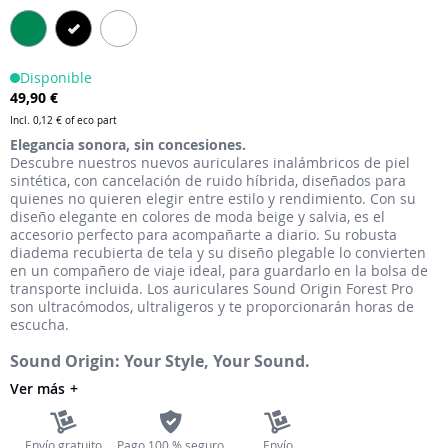
galería
de
imágenes
Disponible
49,90 €
Incl.
0,12 €
of eco part
Elegancia sonora, sin concesiones.
Descubre nuestros nuevos auriculares inalámbricos de piel
sintética, con cancelación de ruido híbrida, diseñados para
quienes no quieren elegir entre estilo y rendimiento. Con su
diseño elegante en colores de moda beige y salvia, es el
accesorio perfecto para acompañarte a diario. Su robusta
diadema recubierta de tela y su diseño plegable lo convierten
en un compañero de viaje ideal, para guardarlo en la bolsa de
transporte incluida. Los auriculares Sound Origin Forest Pro
son ultracómodos, ultraligeros y te proporcionarán horas de
escucha.
Sound Origin: Your Style, Your Sound.
Ver más
Envío gratuito
Pago 100 % seguro
Envío