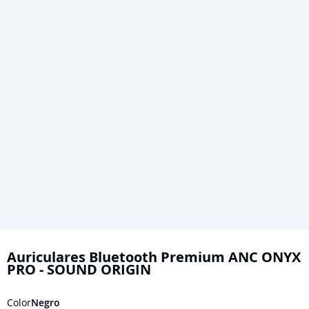
Saltar
al
Auriculares Bluetooth Premium ANC ONYX
PRO - SOUND ORIGIN
comienzo
de
Color
Negro
la