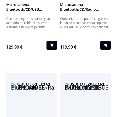
Microcadena
Microcadena
Bluetooth/CD/USB
Bluetooth/CD/Radio
MIC300IBT THOMSON
MIC401BT THOMSON
Con sus elegantes curvas y su
Conveniente, se puede colgar en
acabado en roble claro, este
la pared o colocar en su soporte,
sistema estéreo te permite
el MIC401BT le permite escuchar
escuchar tu música a través de
su música en estéreo desde su
Bluetooth, llave USB, reproductor
sofá, ya sea en CD, Bluetooth o
de MP3 AUX-IN, CD o radio.
FM.
También puedes conectar un
129,90 €
119,90 €
tocadiscos de vinilo RCA para
disfrutar del sonido especial de los
discos de vinilo. También puedes
recargar tu smartphone por
inducción o USB. Con 60 W de
potencia musical, este conjunto te
ofrece un sinfín de posibilidades
de escucha.