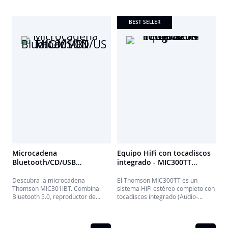
BEST SELLER
Microcadena
Equipo HiFi con tocadiscos
Bluetooth/CD/USB
integrado - MIC300TT
MIC301IBT THOMSON
THOMSON
Descubra la microcadena
El Thomson MIC300TT es un
Thomson MIC301IBT. Combina
sistema HiFi estéreo completo con
Bluetooth 5.0, reproductor de
tocadiscos integrado (Audio-
CD/MP3/USB y radio FM con un
Technica, grabación USB).
diseño elegante en roble claro.
Conéctese vía Bluetooth 5.0,
Disfrute de 60W de potencia
reproduzca CDs, USB (MP3) y