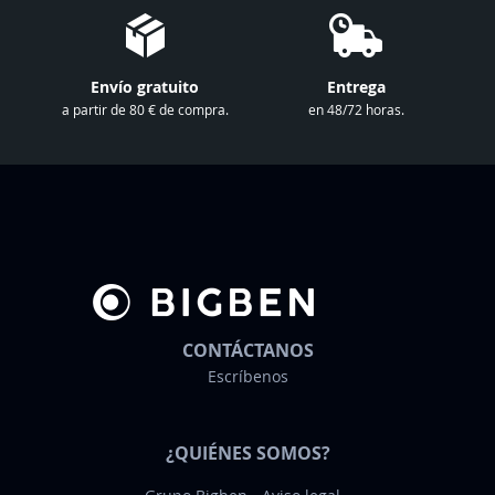
s
t
r
Envío gratuito
Entrega
o
a partir de 80 € de compra.
en 48/72 horas.
b
o
l
e
t
í
n
d
e
CONTÁCTANOS
n
Escríbenos
o
t
¿QUIÉNES SOMOS?
i
c