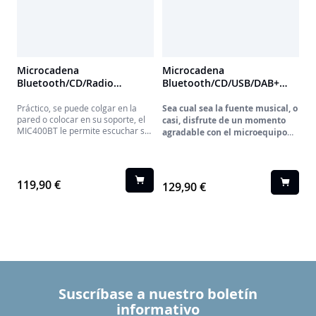
Microcadena
Microcadena
Bluetooth/CD/Radio
Bluetooth/CD/USB/DAB+
MIC400BT THOMSON
MIC201IDABBT THOMSON
Práctico, se puede colgar en la
Sea cual sea la fuente musical, o
pared o colocar en su soporte, el
casi, disfrute de un momento
MIC400BT le permite escuchar su
agradable con el microequipo
música en estéreo desde su sofá,
MIC201IDABBT
: radio DAB+ y FM,
ya sea en CD, Bluetooth o FM".
altavoz Bluetooth, CD, MP3 en
AUX-IN o USB.
También podrá cargar su
119,90 €
129,90 €
smartphone gracias a los
cargadores por inducción o USB.
Suscríbase a nuestro boletín
informativo