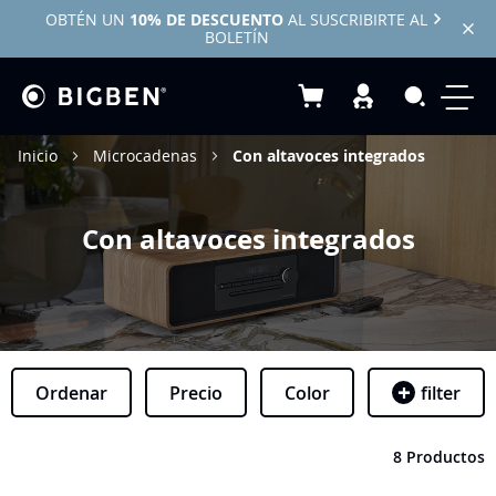
OBTÉN UN
10% DE DESCUENTO
AL SUSCRIBIRTE AL
BOLETÍN
Mi cesta
Search
Inicio
Microcadenas
Con altavoces integrados
Con altavoces integrados
Ordenar
Precio
Color
filter
8 Productos