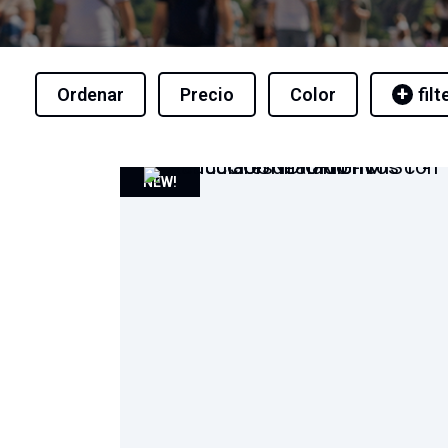
Ordenar
Precio
Color
filt
NEW!