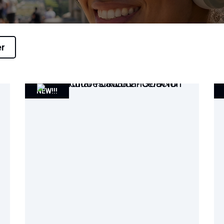
er
NEW!!!