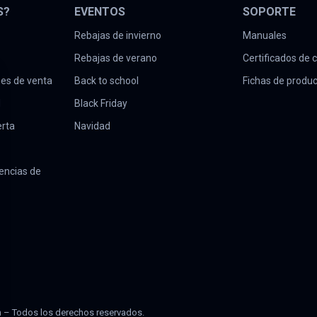
S?
EVENTOS
SOPORTE
Rebajas de invierno
Manuales
Rebajas de verano
Certificados de
nes de venta
Back to school
Fichas de produ
d
Black Friday
erta
Navidad
encias de
 – Todos los derechos reservados.