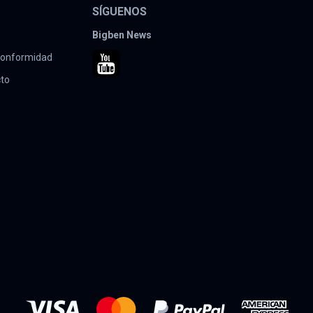
SÍGUENOS
Bigben News
 conformidad
cto