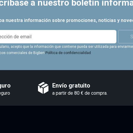
críbase a nuestro boletín informa
iba nuestra información sobre promociones, noticias y nove
S
ulario, acepto que la información que contiene pueda ser utilizada para enviarme 
icos comerciales de Bigben
Política de confidencialidad
guro
Envío gratuito
eguro
a partir de 80 € de compra.