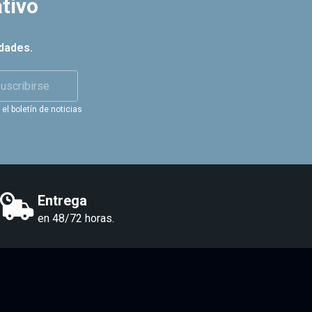
tivo
dades.
uscribirse
el boletín de noticias
Entrega
en 48/72 horas.