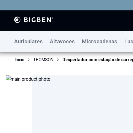
Auriculares
Altavoces
Microcadenas
Luc
Inicio
THOMSON
Despertador com estação de carr
Saltar
al
final
de
la
galería
de
imágenes