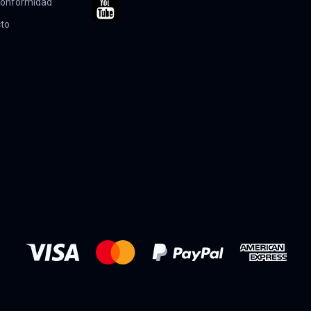
 conformidad
cto