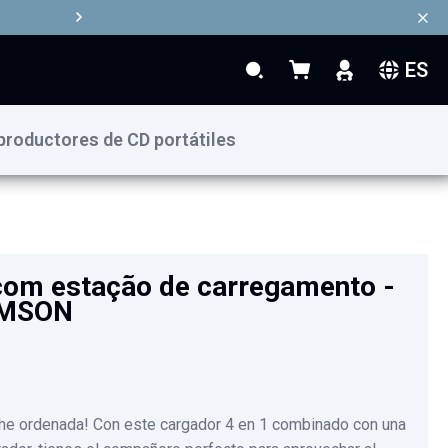
ES
Search
Mi cesta
Search
productores de CD portátiles
49,90 €
Añadir al carrito
com estação de carregamento -
OMSON
he ordenada! Con este cargador 4 en 1 combinado con una