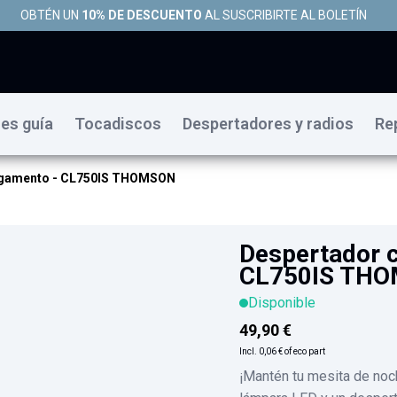
OBTÉN UN
10% DE DESCUENTO
AL SUSCRIBIRTE AL BOLETÍN
es guía
Tocadiscos
Despertadores y radios
Re
egamento - CL750IS THOMSON
Despertador 
CL750IS TH
Disponible
49,90 €
Incl.
0,06 €
of eco part
¡Mantén tu mesita de noc