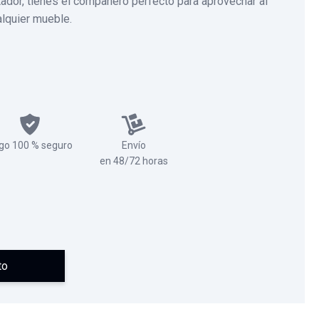
ador, tienes el compañero perfecto para aprovechar al
lquier mueble.
go 100 % seguro
Envío
en 48/72 horas
to