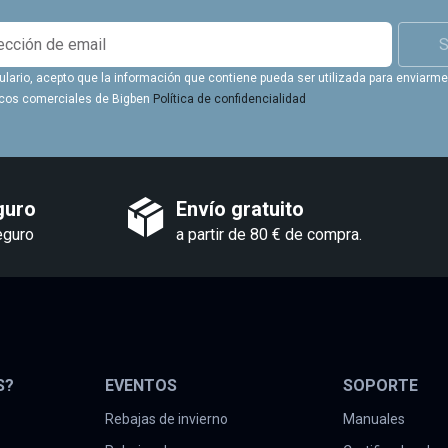
S
ulario, acepto que la información que contiene pueda ser utilizada para enviarme 
icos comerciales de Bigben
Política de confidencialidad
guro
Envío gratuito
eguro
a partir de 80 € de compra.
S?
EVENTOS
SOPORTE
Rebajas de invierno
Manuales