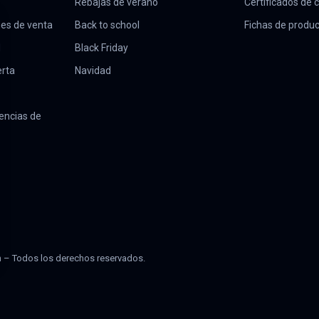
Rebajas de verano
Certificados de
nes de venta
Back to school
Fichas de produ
d
Black Friday
erta
Navidad
encias de
 – Todos los derechos reservados.