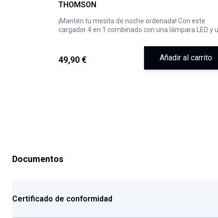
THOMSON
¡Mantén tu mesita de noche ordenada! Con este
cargador 4 en 1 combinado con una lámpara LED y 
despertador, tienes el compañero perfecto para
aprovechar al máximo el espacio en cualquier muebl
Añadir al carrito
49,90 €
Documentos
Certificado de conformidad