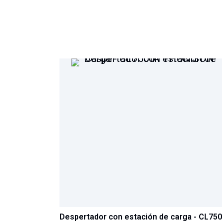
al
comienzo
de
la
galería
de
imágenes
Despertador con estación de carga - CL750