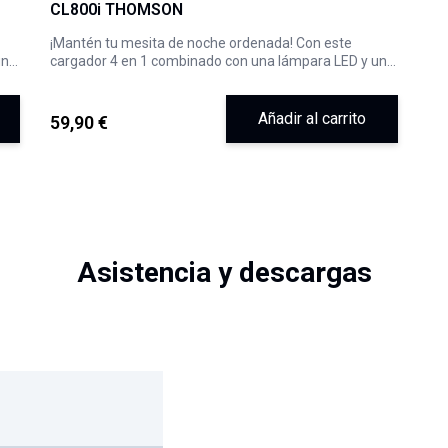
CL800i THOMSON
¡Mantén tu mesita de noche ordenada! Con este
un
cargador 4 en 1 combinado con una lámpara LED y un
despertador, tienes el compañero perfecto para
e.
aprovechar al máximo el espacio en cualquier mueble.
Añadir al carrito
59,90 €
Asistencia y descargas