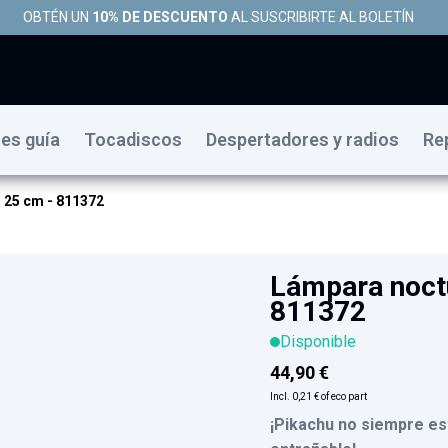
OBTÉN UN
10% DE DESCUENTO
AL SUSCRIBIRTE AL BOLETÍN
es guía
Tocadiscos
Despertadores y radios
Re
 25 cm - 811372
Lámpara noct
811372
Disponible
44,90 €
Incl.
0,21 €
of eco part
¡Pikachu no siempre est