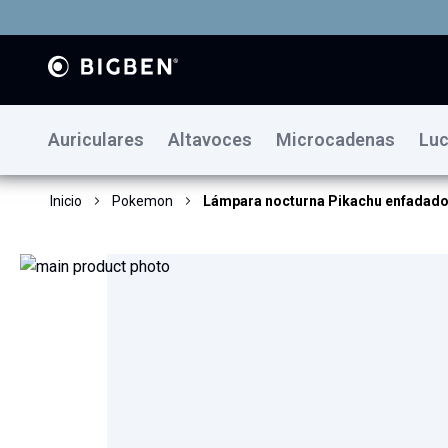
Auriculares
Altavoces
Microcadenas
Luc
Inicio
Pokemon
Lámpara nocturna Pikachu enfadado
Saltar
al
final
de
la
galería
de
imágenes