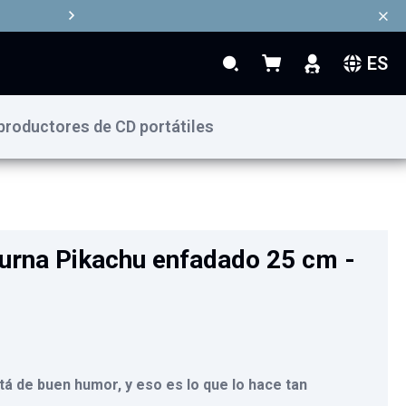
ES
Search
Mi cesta
Search
productores de CD portátiles
44,90 €
Añadir al carrito
urna Pikachu enfadado 25 cm -
á de buen humor, y eso es lo que lo hace tan