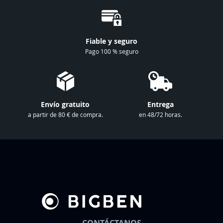
e
a
n
Fiable y seguro
u
Pago 100 % seguro
e
s
t
r
Envío gratuito
Entrega
o
a partir de 80 € de compra.
en 48/72 horas.
b
o
l
e
t
í
n
d
e