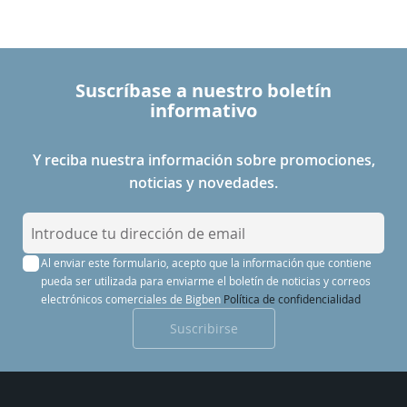
Suscríbase a nuestro boletín
informativo
Y reciba nuestra información sobre promociones,
noticias y novedades.
I
n
Al enviar este formulario, acepto que la información que contiene
s
pueda ser utilizada para enviarme el boletín de noticias y correos
c
electrónicos comerciales de Bigben
Política de confidencialidad
r
Suscribirse
í
b
a
s