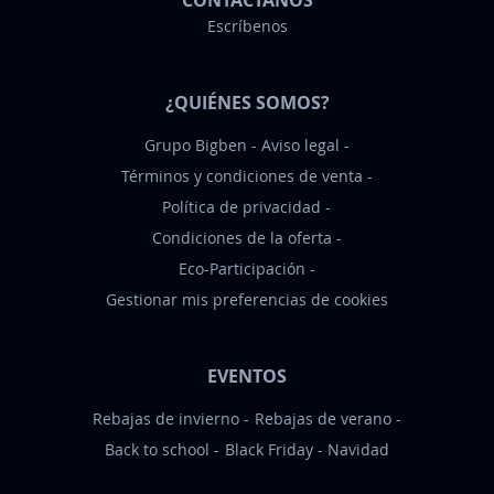
CONTÁCTANOS
n
Escríbenos
o
t
¿QUIÉNES SOMOS?
i
c
Grupo Bigben
Aviso legal
i
Términos y condiciones de venta
a
Política de privacidad
s
Condiciones de la oferta
:
Eco-Participación
Gestionar mis preferencias de cookies
EVENTOS
Rebajas de invierno
Rebajas de verano
Back to school
Black Friday
Navidad