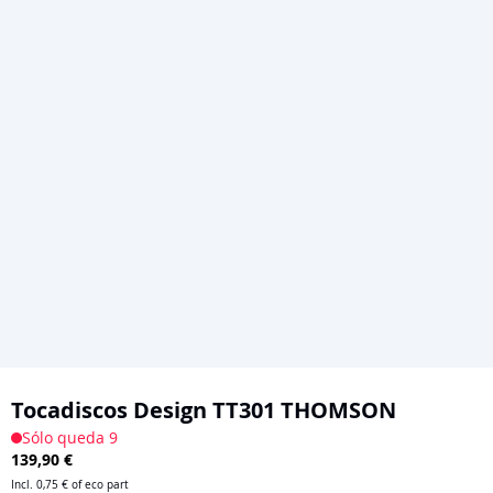
Saltar
al
Tocadiscos Design TT301 THOMSON
comienzo
Sólo queda 9
139,90 €
de
la
Incl.
0,75 €
of eco part