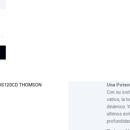
 de
Una Potenc
Con su sist
vatios, la 
dinámico. Y
últimos éxi
profundidad