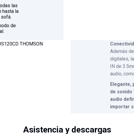
todas las
 hasta la
 sofá.
 modo de
al.
Conectivi
Además de 
digitales, 
IN de 3.5mm
audio, como
Elegante, 
de sonido
audio defin
importar s
Asistencia y descargas