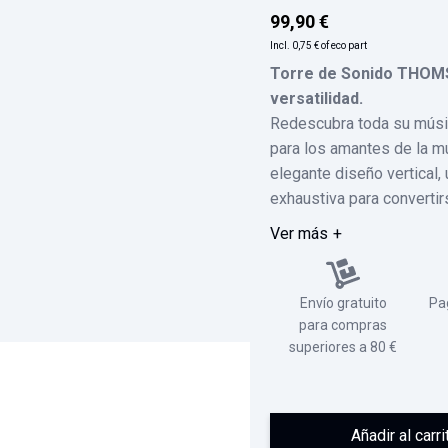
99,90 €
Incl.
0,75 €
of eco part
Torre de Sonido THOMSO
versatilidad.
Redescubra toda su mús
para los amantes de la m
elegante diseño vertical,
exhaustiva para convertirs
Ver más
Envío gratuito
Pa
para compras
superiores a 80 €
Añadir al carri