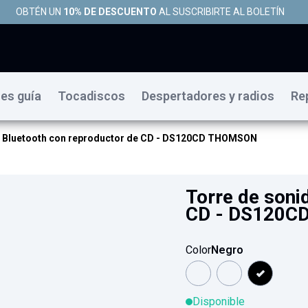
OBTÉN UN
10% DE DESCUENTO
AL SUSCRIBIRTE AL BOLETÍN
es guía
Tocadiscos
Despertadores y radios
Re
o Bluetooth con reproductor de CD - DS120CD THOMSON
Torre de soni
CD - DS120
Color
Negro
Disponible