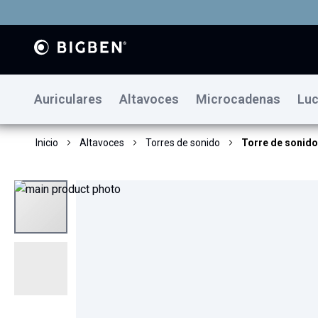
Auriculares
Altavoces
Microcadenas
Luc
Inicio
Altavoces
Torres de sonido
Torre de sonid
Saltar
al
final
de
la
galería
de
imágenes