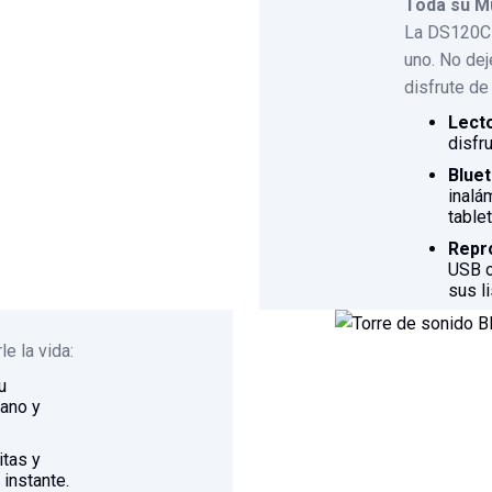
Toda su M
La DS120CD
uno. No dej
disfrute de
Lect
disfr
Blue
inalá
table
Repr
USB o
sus l
e la vida:
u
mano y
itas y
instante.