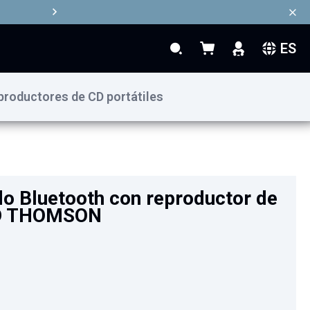
ES
Search
Mi cesta
Search
productores de CD portátiles
99,90 €
Añadir al carrito
do Bluetooth con reproductor de
CD THOMSON