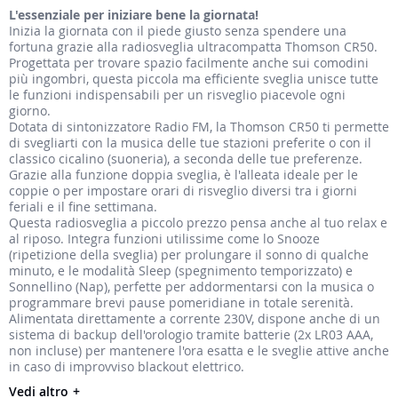
L'essenziale per iniziare bene la giornata!
immagini
Inizia la giornata con il piede giusto senza spendere una
fortuna grazie alla radiosveglia ultracompatta Thomson CR50.
Progettata per trovare spazio facilmente anche sui comodini
più ingombri, questa piccola ma efficiente sveglia unisce tutte
le funzioni indispensabili per un risveglio piacevole ogni
giorno.
Dotata di sintonizzatore Radio FM, la Thomson CR50 ti permette
di svegliarti con la musica delle tue stazioni preferite o con il
classico cicalino (suoneria), a seconda delle tue preferenze.
Grazie alla funzione doppia sveglia, è l'alleata ideale per le
coppie o per impostare orari di risveglio diversi tra i giorni
feriali e il fine settimana.
Questa radiosveglia a piccolo prezzo pensa anche al tuo relax e
al riposo. Integra funzioni utilissime come lo Snooze
(ripetizione della sveglia) per prolungare il sonno di qualche
minuto, e le modalità Sleep (spegnimento temporizzato) e
Sonnellino (Nap), perfette per addormentarsi con la musica o
programmare brevi pause pomeridiane in totale serenità.
Alimentata direttamente a corrente 230V, dispone anche di un
sistema di backup dell'orologio tramite batterie (2x LR03 AAA,
non incluse) per mantenere l'ora esatta e le sveglie attive anche
in caso di improvviso blackout elettrico.
Vedi altro