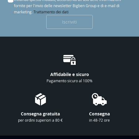
c
fornite per l'invio delle newsletter Bigben Group e di e-mail di
r
marketing.
Trattamento dei dati
i
Iscriviti
v
i
t
i
a
l
l
Affidabile e sicuro
a
Pagamento sicuro al 100%
n
o
s
t
Consegna gratuita
Consegna
r
per ordini superiori a 80 €
in 48-72 ore
a
N