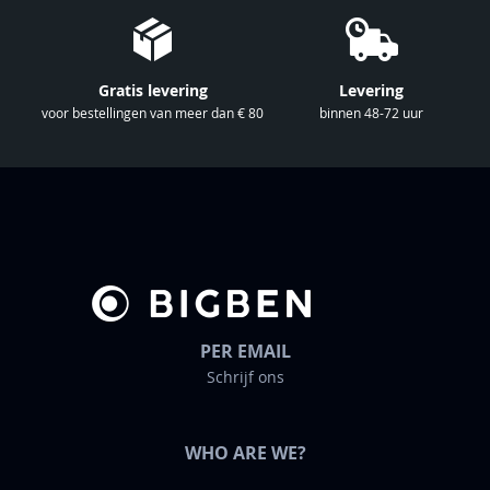
e
n
i
e
Gratis levering
Levering
u
voor bestellingen van meer dan € 80
binnen 48-72 uur
w
s
b
r
i
e
f
PER EMAIL
Schrijf ons
WHO ARE WE?