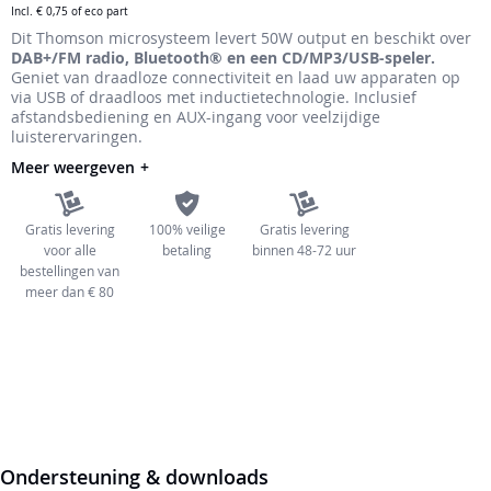
Incl.
€ 0,75
of eco part
de
Dit Thomson microsysteem levert 50W output en beschikt over
afbeeldingen-
DAB+/FM radio, Bluetooth® en een CD/MP3/USB-speler.
gallerij
Geniet van draadloze connectiviteit en laad uw apparaten op
via USB of draadloos met inductietechnologie. Inclusief
afstandsbediening en AUX-ingang voor veelzijdige
luisterervaringen.
Meer weergeven
Gratis levering
100% veilige
Gratis levering
voor alle
betaling
binnen 48-72 uur
bestellingen van
meer dan € 80
Ondersteuning & downloads