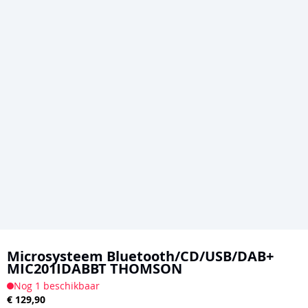
Ga
naar
Microsysteem Bluetooth/CD/USB/DAB+
MIC201IDABBT THOMSON
het
Nog 1 beschikbaar
begin
€ 129,90
van