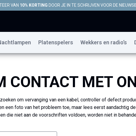
TEER VAN
10% KORTING
DOOR JE IN TE SCHRIJVEN VOOR DE NIEUWSB
Nachtlampen
Platenspelers
Wekkers en radio’s
M CONTACT MET ON
rzoeken om vervanging van een kabel, controller of defect produc
n een foto van het probleem toe, maar lees eerst aandachtig d
en die niet aan de voorschriften voldoen, worden niet in behand