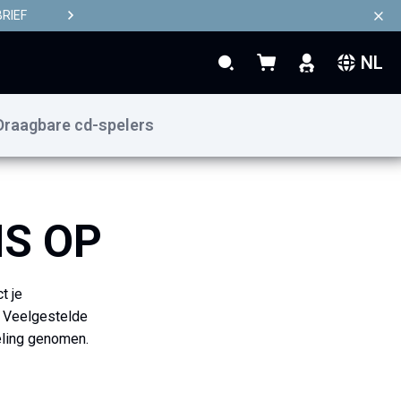
RIEF
NL
Search
Winkelwagen
Search
Draagbare cd-spelers
S OP
t je
e Veelgestelde
eling genomen.