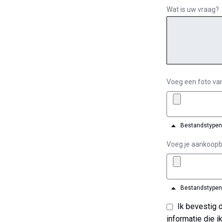
Wat is uw vraag?
Voeg een foto va
Bestandstypen: 
Voeg je aankoopb
Bestandstypen: 
Ik bevestig dat ik de gebruiksvoorwaarden en het privacybeleid heb gelezen en dat de
informatie die i