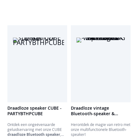
4 streamingmodi (Bluetooth, USB,
AUX-IN, Micro SD). Dat alles in één
draagbare luidspreker met
oplaadbare batterij.
Draadloze speaker CUBE -
Draadloze vintage
PARTYBTHPCUBE
Bluetooth-speaker &
wekker EPOK - BTTDMINIDG
Ontdek een ongeëvenaarde
Herontdek de magie van retro met
geluidservaring met onze CUBE
onze multifunctionele Bluetooth-
draadloze Bluetooth speaker
,
speaker!