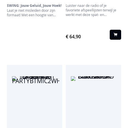
SWING: Jouw Geluid, Jouw Hoek!
Luister naar de radio of je
favoriete afspeellijsten terwijl je
Laat je niet misleiden door zijn
werkt met deze spat- en
formaat! Met een hoogte van
stofbestendige, robuuste
slechts 10 cm heeft de SWING
WKR60BT bouwradio.
Bluetooth-speaker alles wat je van
een grote speaker verwacht. Het
geheim? Een slimme magnetische
€ 64,90
basis waarmee je de hoek naar
wens kunt aanpassen voor de
perfecte luisterervaring.
Voeg daar een design met
levendige popkleuren aan toe, en
je hebt de ideale metgezel voor
elke dag.
SWING: Bepaal het geluid, niet
je leven.