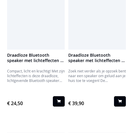
Draadloze Bluetooth
Draadloze Bluetooth
speaker met lichteffecten -
speaker met lichteffecten -
PARTYBTHPS
PARTYBTHPM
Compact, licht en krachtig! Met zijn
Zoek niet verder als je opzoek bent
lichteffecten is deze draadloze,
naar een speaker om geluid aan je
lichtgevende Bluetooth speaker
huis toe te voegen! De
geweldig voor je karaoke-feestjes
PARTYBTHPM speaker is alles wat
met vrienden en familie.
je nodig hebt en super krachtig.
€ 24,50
€ 39,90