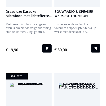
Draadloze Karaoke
BOUWRADIO & SPEAKER -
Microfoon met lichteffecten
WKR50BT THOMSON
PARTYBTMIC2WH
Met deze microfoon is er geen
Luister naar de radio of je
excuus om niet de volgende 'rising
favoriete afspeellijsten terwijl je
star' te worden. Zing, gebruik
werkt met deze spat- en
stemeffecten en speel je muziek af
stofbestendige, robuuste
om van elke gelegenheid een
WKR50BT bouwradio.
feestje te maken!
€ 19,90
€ 59,90
Oct. 2026