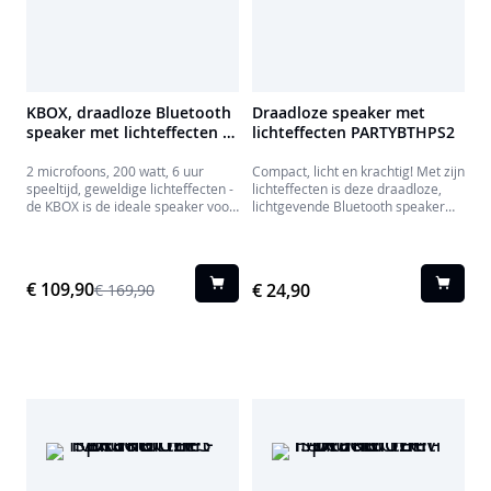
KBOX, draadloze Bluetooth
Draadloze speaker met
speaker met lichteffecten -
lichteffecten PARTYBTHPS2
PARTYBTIPKBOX
2 microfoons, 200 watt, 6 uur
Compact, licht en krachtig! Met zijn
speeltijd, geweldige lichteffecten -
lichteffecten is deze draadloze,
de KBOX is de ideale speaker voor
lichtgevende Bluetooth speaker
geslaagde feestjes, maar dat niet
geweldig voor je karaoke-feestjes
alleen!
met vrienden en familie.
€ 109,90
€ 24,90
€ 169,90