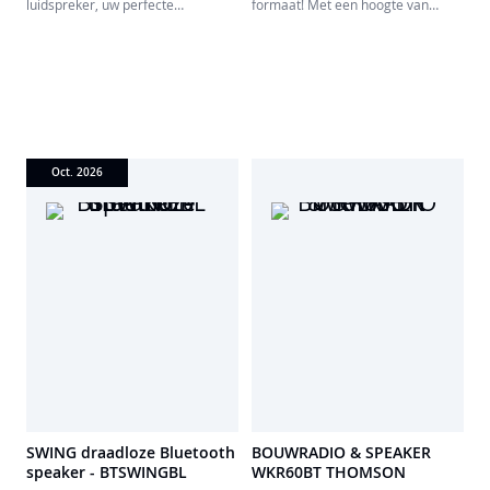
luidspreker, uw perfecte
formaat! Met een hoogte van
bondgenoot voor een muzikale
slechts 10 cm heeft de SWING
sfeer bij elke gelegenheid. Neem
Bluetooth-speaker alles wat je van
hem overal mee naartoe en geniet
een grote speaker verwacht. Het
van een krachtig en meeslepend
geheim? Een slimme magnetische
geluid, waar u ook bent.
basis waarmee je de hoek naar
wens kunt aanpassen voor de
perfecte luisterervaring.
Voeg daar een design met
levendige popkleuren aan toe, en
Oct. 2026
je hebt de ideale metgezel voor
elke dag.
SWING: Bepaal het geluid, niet
je leven.
SWING draadloze Bluetooth
BOUWRADIO & SPEAKER
speaker - BTSWINGBL
WKR60BT THOMSON