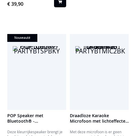
€ 39,90
van geweven stof en de lus geven
Bluetooth, USB, AUX-IN en Micro
hem een chique touch!
SD. Ideaal voor elk gezellig
moment!
Nouveauté
POP Speaker met
Draadloze Karaoke
Bluetooth® -
Microfoon met lichteffecten
PARTYBTSPBKY
PARTYBTMIC2BK
Deze kleurrijkespeaker brengt je
Met deze microfoon is er geen