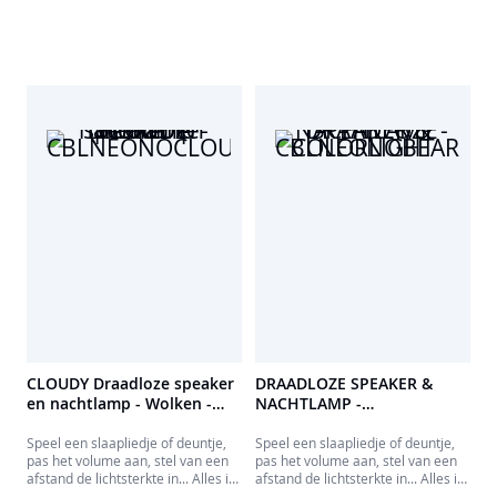
CLOUDY Draadloze speaker
DRAADLOZE SPEAKER &
en nachtlamp - Wolken -
NACHTLAMP -
CBLNEONOCLOUDM
CBLNEONOBEARM
COLORLIGHT
Speel een slaapliedje of deuntje,
Speel een slaapliedje of deuntje,
pas het volume aan, stel van een
pas het volume aan, stel van een
afstand de lichtsterkte in... Alles is
afstand de lichtsterkte in... Alles is
mogelijk!
mogelijk!