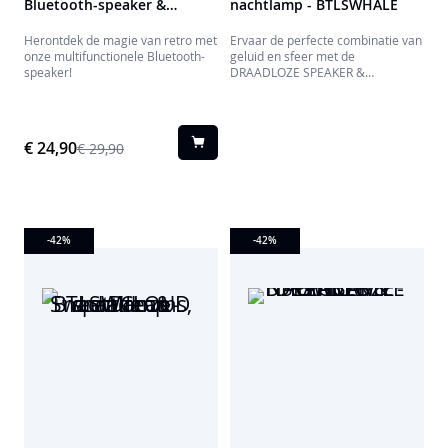
Bluetooth-speaker &
nachtlamp - BTLSWHALE
wekker EPOK - BTTDMINIBL
Herontdek de magie van retro met
Ervaar de perfecte combinatie van
onze multifunctionele Bluetooth-
geluid en sfeer met de
speaker!
DRAADLOZE SPEAKER &
NACHTLAMP LUMIN'US
BTLSWHALE. Deze 15W
Bluetooth® speaker biedt tot 8 uur
speeltijd met muziek via Bluetooth,
€ 24,90
€ 29,90
USB of AUX. De geïntegreerde
nachtlamp verlicht je ruimte met
diverse kleuren en lichtsterktes,
eenvoudig te bedienen met de
meegeleverde afstandsbediening.
-42
%
-42
%