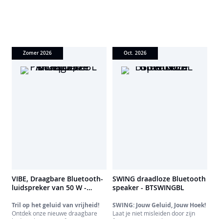
hem overal mee naartoe en geniet
hem overal mee naartoe en geniet
van een krachtig en meeslepend
van een krachtig en meeslepend
geluid, waar u ook bent.
geluid, waar u ook bent.
Zomer 2026
Oct. 2026
VIBE, Draagbare Bluetooth-
SWING draadloze Bluetooth
luidspreker van 50 W -
speaker - BTSWINGBL
PARTBTSP2BL
Tril op het geluid van vrijheid!
SWING: Jouw Geluid, Jouw Hoek!
Ontdek onze nieuwe draagbare
Laat je niet misleiden door zijn