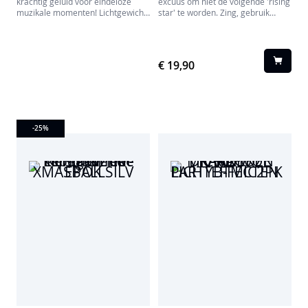
krachtig geluid voor eindeloze
excuus om niet de volgende 'rising
muzikale momenten! Lichtgewicht
star' te worden. Zing, gebruik
en compact, werkt op een
stemeffecten en speel je muziek af
oplaadbare batterij om al je
om van elke gelegenheid een
content te streamen. Profiteer van
feestje te maken!
de vele verbindingsmogelijkheden:
€ 19,90
Bluetooth, USB, AUX-IN en Micro
SD. Ideaal voor elk gezellig
moment!
-25
%