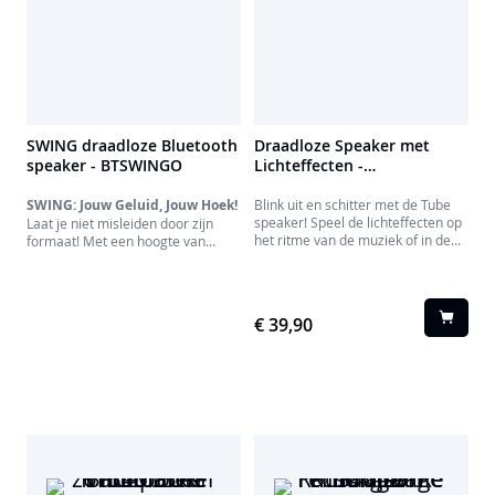
SWING draadloze Bluetooth
Draadloze Speaker met
speaker - BTSWINGO
Lichteffecten -
PARTYBTTUBEBL BIGBEN
SWING: Jouw Geluid, Jouw Hoek!
Blink uit en schitter met de Tube
speaker! Speel de lichteffecten op
Laat je niet misleiden door zijn
het ritme van de muziek of in de
formaat! Met een hoogte van
kleur van je feestje met de
slechts 10 cm heeft de SWING
transparante Tube speaker.
Bluetooth-speaker alles wat je van
Geweldig geluidsvermogen
een grote speaker verwacht. Het
gegarandeerd. De elegante hoes
geheim? Een slimme magnetische
€ 39,90
van geweven stof en de lus geven
basis waarmee je de hoek naar
hem een chique touch!
wens kunt aanpassen voor de
perfecte luisterervaring.
Voeg daar een design met
levendige popkleuren aan toe, en
je hebt de ideale metgezel voor
elke dag.
SWING: Bepaal het geluid, niet
je leven.