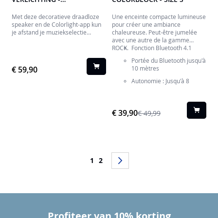
CBLNEONINLEAVESL
Met deze decoratieve draadloze
Une enceinte compacte lumineuse
speaker en de Colorlight-app kun
pour créer une ambiance
je afstand je muziekselectie
chaleureuse. Peut-être jumelée
volume, en lichtopties beheren.
avec une autre de la gamme
Alles is mogelijk!
ROCK.
Fonction Bluetooth 4.1
Portée du Bluetooth jusqu'à
€ 59,90
10 mètres
Autonomie : Jusqu'à 8
heures d'écoute de
musique
Puissance musicale sonore
€ 39,90
€ 49,99
: 30W
Utilisation outdoor et
indoor : Résiste à l'eau
(Norme IPX4)
Pagina
Télécommande
U lees momenteel pagina
Pagina
Pagina
Volgende
1
2
multifonctions pour
sélection des couleurs,
pistes et modes disco
Différents modes de
variation de couleurs
automatiques ou 7
Profiteer van 10% korting
couleurs fixes