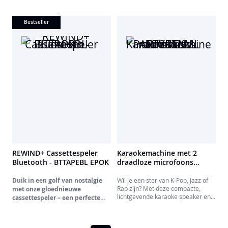
Bestseller
REWIND+ Cassettespeler
Karaokemachine met 2
Bluetooth - BTTAPEBL EPOK
draadloze microfoons
PARTYBTKML BIGBEN
Duik in een golf van nostalgie
Wil je een ster van K-Pop, Jazz of
Rap zijn? Met deze compacte,
met onze gloednieuwe
lichtgevende karaoke speaker en
cassettespeler – een perfecte
zijn 2 draadloze microfoons met
samensmelting van de charme
stemeffecten zijn alle stijlen
van weleer en de technologie
toegestaan! Met zijn krachtige
van vandaag!