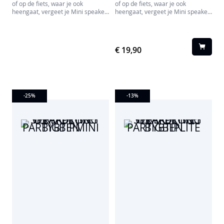
of op de fiets, waar je ook
of op de fiets, waar je ook
de ideale metgezel voor
heengaat, vergeet je Mini speaker
heengaat, vergeet je Mini speaker
liefhebbers van authentiek geluid,
niet. Deze draadloze speaker is
niet. Deze draadloze speaker is
jaren 80-nostalgie, en iedereen die
spatwater-en stofbestendig en
spatwater-en stofbestendig en
de unieke combinatie van vintage
heeft een batterij die uren mee
heeft een batterij die uren mee
en innovatie weet te waarderen.
gaat!
gaat!
€ 19,90
-25
%
-13
%