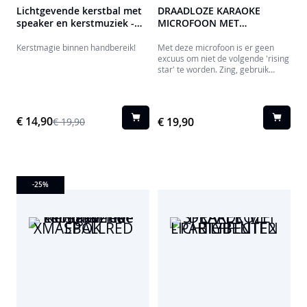
Lichtgevende kerstbal met
DRAADLOZE KARAOKE
speaker en kerstmuziek -
MICROFOON MET
XMASBALLSILV EPOK
LICHTEFFECTEN -
PARTYBTMIC2PK
Kerstmagie binnen handbereik!
Met deze microfoon is er geen
excuus om niet de volgende 'rising
star' te worden. Zing, gebruik
stemeffecten en speel je muziek af
om van elke gelegenheid een
feestje te maken!
€ 14,90
€ 19,90
€ 19,90
-25
%