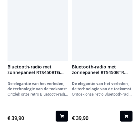
Bluetooth-radio met
Bluetooth-radio met
zonnepaneel RTS450BTG
zonnepaneel RTS450BTR
THOMSON
THOMSON
De elegantie van het verleden,
De elegantie van het verleden,
de technologie van de toekomst
de technologie van de toekomst
Ontdek onze retro Bluetooth-radio:
Ontdek onze retro Bluetooth-radio:
een uitzonderlijk apparaat dat de
een uitzonderlijk apparaat dat de
tijdloze charme van vintage design
tijdloze charme van vintage design
combineert met de prestaties van
combineert met de prestaties van
moderne technologie. Dankzij het
moderne technologie. Dankzij het
€ 39,90
€ 39,90
authentieke retro-uiterlijk en de
authentieke retro-uiterlijk en de
verchroomde telescopische
verchroomde telescopische
antenne is het een decoratief
antenne is het een decoratief
object op zich – perfect voor in
object op zich – perfect voor in
huis.
huis.