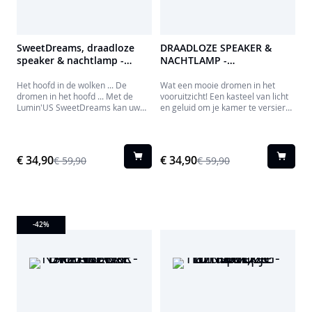
SweetDreams, draadloze
DRAADLOZE SPEAKER &
speaker & nachtlamp -
NACHTLAMP -
BTLSWCLOUD
BTLSWCASTLE BIGBEN
Het hoofd in de wolken ... De
Wat een mooie dromen in het
dromen in het hoofd ... Met de
vooruitzicht! Een kasteel van licht
Lumin'US SweetDreams kan uw
en geluid om je kamer te versieren
kind rustig slapen met een zacht
en op te fleuren. Hangend aan de
gekleurd licht en het geluid van
muur of op je nachtkastje, zal het
een heerlijk slaapliedje naar keuze
kasteel je bondgenoot zijn om alle
via Bluetooth of USB.
verhalen van prinsessen te
€ 34,90
€ 34,90
€ 59,90
€ 59,90
vertellen terwijl je slaapt. Het
kasteel kan ook worden gebruikt
als nachtlampje door de
lichtintensiteit te verminderen.
-42
%