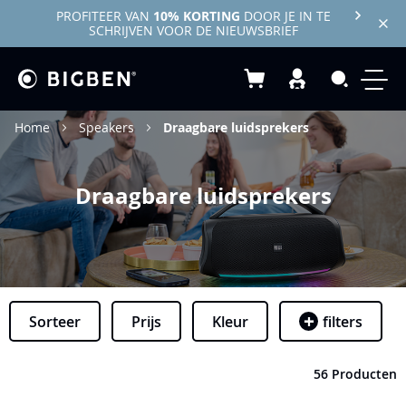
PROFITEER VAN
10% KORTING
DOOR JE IN TE
SCHRIJVEN VOOR DE NIEUWSBRIEF
Winkelwagen
Search
Home
Speakers
Draagbare luidsprekers
Draagbare luidsprekers
Sorteer
Prijs
Kleur
filters
56 Producten