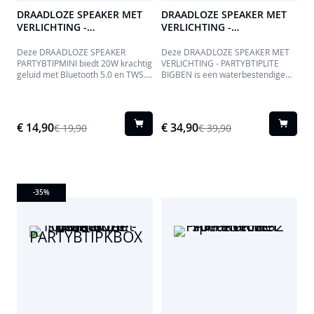
DRAADLOZE SPEAKER MET
DRAADLOZE SPEAKER MET
VERLICHTING -
VERLICHTING -
PARTYBTIPMINI BIGBEN
PARTYBTIPLITE BIGBEN
Deze DRAADLOZE SPEAKER
Deze DRAADLOZE SPEAKER MET
PARTYBTIPMINI biedt 20W krachtig
VERLICHTING - PARTYBTIPLITE
geluid met Bluetooth 5.0 en TWS.
BIGBEN is een waterbestendige
Ideaal voor feestjes dankzij de
(IP54) Bluetooth 5.0 speaker met
lichteffecten en IP54
50W output en TWS dual pairing.
waterbestendigheid. De
Geniet van sfeervolle lichteffecten
draaghendel en USB-C oplaadbare
en de handige powerbank-functie.
€ 14,90
€ 34,90
€ 19,90
€ 39,90
batterij maken hem uiterst
Met de draaghendel en 3600 mAh
draagbaar. Geniet van muziek,
batterij, oplaadbaar via USB-C, is
waar je ook bent.
deze perfect voor elk feestje,
overal.
-35
%