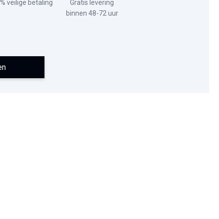
% veilige betaling
Gratis levering
binnen 48-72 uur
en