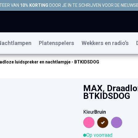
TEER VAN
10% KORTING
DOOR JE IN TE SCHRIJVEN VOOR DE NIEUWSB
Nachtlampen
Platenspelers
Wekkers en radio’s
adloze luidspreker en nachtlampje - BTKIDSDOG
MAX, Draadloz
BTKIDSDOG
Kleur
Bruin
Op voorraad