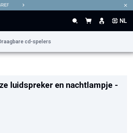
RIEF
NL
Search
Winkelwagen
Search
Draagbare cd-spelers
€ 49,90
In Winkelwagen
e luidspreker en nachtlampje -