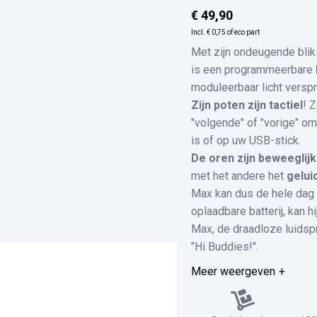
€ 49,90
Incl.
€ 0,75
of eco part
Met zijn ondeugende blik
is een programmeerbare
moduleerbaar licht verspr
Zijn poten zijn tactiel
! 
"volgende" of "vorige" om
is of op uw USB-stick.
De oren zijn beweeglijk
met het andere het
gelui
Max kan dus de hele dag e
oplaadbare batterij, kan 
Max, de draadloze luidspr
"Hi Buddies!".
Meer weergeven