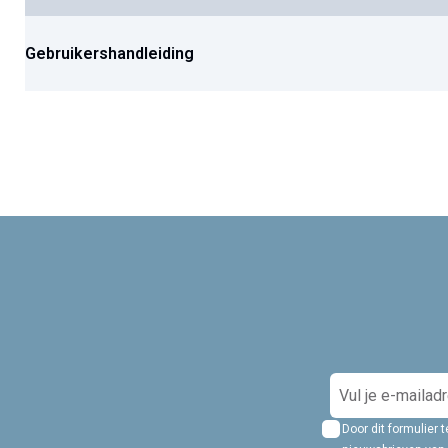
Gebruikershandleiding
A
b
Door dit formulier
o