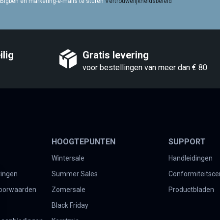
Bigben en marketing-e-mails te sturen
Vertrouwelijkheidsbeleid
lig
Gratis levering
voor bestellingen van meer dan € 80
HOOGTEPUNTEN
SUPPORT
Wintersale
Handleidingen
vingen
Summer Sales
Conformiteitscer
oorwaarden
Zomersale
Productbladen
Black Friday