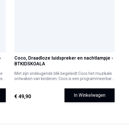
-
Coco, Draadloze luidspreker en nachtlampje -
BTKIDSKOALA
le
Met zijn ondeugende blik begeleidt Coco het muzikale
re
ontwaken van kinderen. Coco is een programmeerbare
Bluetooth-luidspreker
of USB-luidspreker, die een
zacht, moduleerbaar licht verspreidt.
Zijn poten zijn tactiel
! Ze bevatten de AAN/UIT-
In Winkelwagen
€ 49,90
an
knoppen en de functies "volgende" of "vorige" om van
is
afspeelnummer te wisselen, of het nu via Bluetooth is
of op uw USB-stick.
De oren zijn beweeglijk
! Met het ene kunt u de
lichtintensiteit aanpassen
en met het andere het
geluidsvolume regelen
.