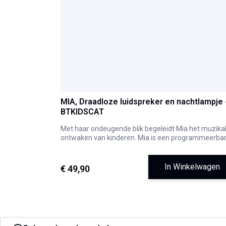
MIA, Draadloze luidspreker en nachtlampje 
BTKIDSCAT
Met haar ondeugende blik begeleidt Mia het muzika
ontwaken van kinderen. Mia is een programmeerba
Bluetooth-luidspreker
of USB-luidspreker, die een
zacht, moduleerbaar licht verspreidt.
Haar poten zijn tactiel
! Ze bevatten de AAN/UIT-
In Winkelwagen
€ 49,90
knoppen en de functies "volgende" of "vorige" om v
afspeelnummer te wisselen, of het nu via Bluetooth 
of op uw USB-stick.
De oren zijn beweeglijk
! Met het ene kunt u de
lichtintensiteit aanpassen
en met het andere het
geluidsvolume regelen
.