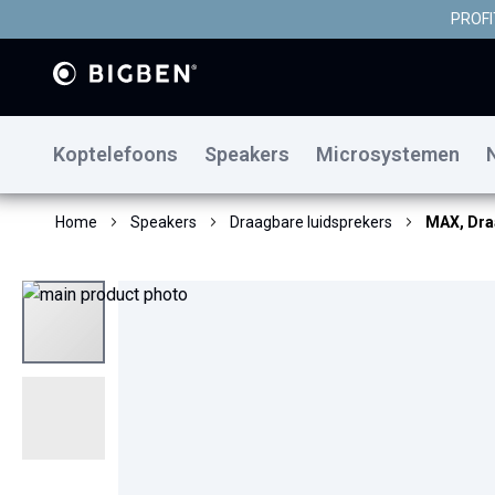
PROFI
Koptelefoons
Speakers
Microsystemen
Home
Speakers
Draagbare luidsprekers
MAX, Dra
Ga
naar
het
einde
van
de
afbeeldingen-
gallerij