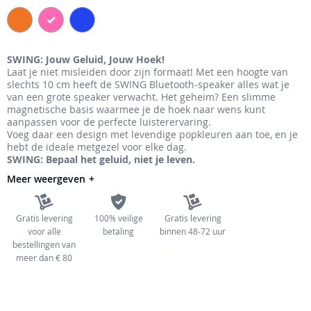
de
afbeeldingen-
gallerij
SWING: Jouw Geluid, Jouw Hoek!
Laat je niet misleiden door zijn formaat! Met een hoogte van
slechts 10 cm heeft de SWING Bluetooth-speaker alles wat je
van een grote speaker verwacht. Het geheim? Een slimme
magnetische basis waarmee je de hoek naar wens kunt
aanpassen voor de perfecte luisterervaring.
Voeg daar een design met levendige popkleuren aan toe, en je
hebt de ideale metgezel voor elke dag.
SWING: Bepaal het geluid, niet je leven.
Meer weergeven
Gratis levering
100% veilige
Gratis levering
voor alle
betaling
binnen 48-72 uur
bestellingen van
meer dan € 80