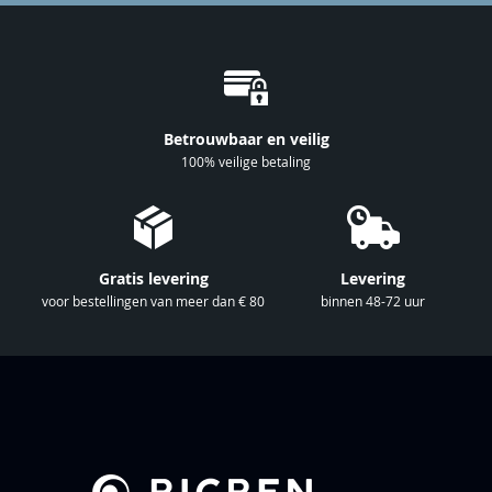
u
o
p
o
n
Betrouwbaar en veilig
z
100% veilige betaling
e
n
i
e
Gratis levering
Levering
u
voor bestellingen van meer dan € 80
binnen 48-72 uur
w
s
b
r
i
e
f