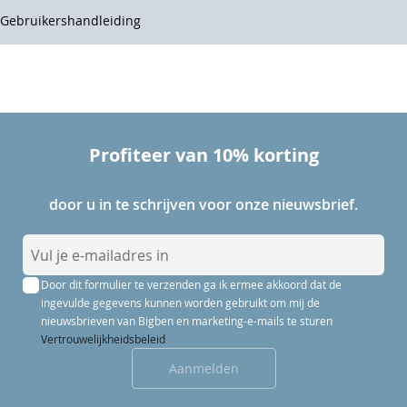
Gebruikershandleiding
Profiteer van 10% korting
door u in te schrijven voor onze nieuwsbrief.
A
b
Door dit formulier te verzenden ga ik ermee akkoord dat de
o
ingevulde gegevens kunnen worden gebruikt om mij de
n
nieuwsbrieven van Bigben en marketing-e-mails te sturen
n
Vertrouwelijkheidsbeleid
e
Aanmelden
e
r