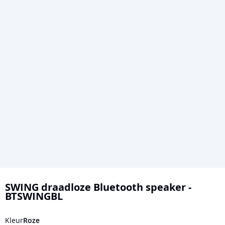
Ga
naar
SWING draadloze Bluetooth speaker -
BTSWINGBL
het
begin
Kleur
Roze
van