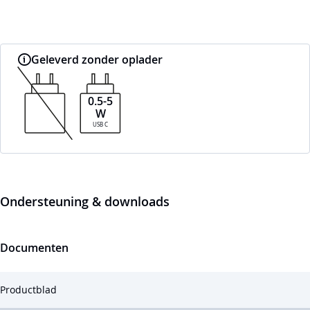
Geleverd zonder oplader
0.5-5
W
USB C
Ondersteuning & downloads
Documenten
Productblad