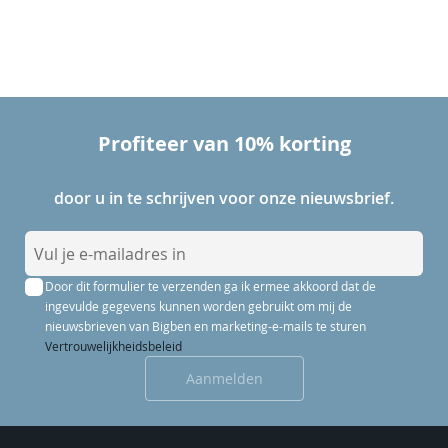
Profiteer van 10% korting
door u in te schrijven voor onze nieuwsbrief.
A
b
Door dit formulier te verzenden ga ik ermee akkoord dat de
o
ingevulde gegevens kunnen worden gebruikt om mij de
n
nieuwsbrieven van Bigben en marketing-e-mails te sturen
n
Vertrouwelijkheidsbeleid
e
Aanmelden
e
r
u