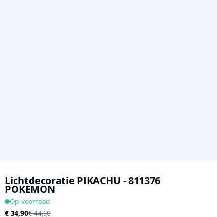
Ga
naar
Lichtdecoratie PIKACHU - 811376
POKEMON
het
Op voorraad
begin
€ 34,90
€ 44,90
van