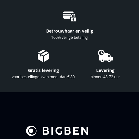
o
p
o
n
Betrouwbaar en veilig
z
100% veilige betaling
e
n
i
e
Gratis levering
Levering
u
voor bestellingen van meer dan € 80
binnen 48-72 uur
w
s
b
r
i
e
f