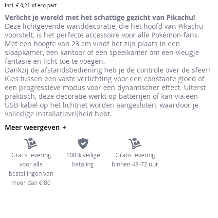
Incl.
€ 0,21
of eco part
de
Verlicht je wereld met het schattige gezicht van Pikachu!
afbeeldingen-
Deze lichtgevende wanddecoratie, die het hoofd van Pikachu
gallerij
voorstelt, is het perfecte accessoire voor alle Pokémon-fans.
Met een hoogte van 23 cm vindt het zijn plaats in een
slaapkamer, een kantoor of een speelkamer om een vleugje
fantasie en licht toe te voegen.
Dankzij de afstandsbediening heb je de controle over de sfeer!
Kies tussen een vaste verlichting voor een constante gloed of
een progressieve modus voor een dynamischer effect. Uiterst
praktisch, deze decoratie werkt op batterijen of kan via een
USB-kabel op het lichtnet worden aangesloten, waardoor je
volledige installatievrijheid hebt.
Meer weergeven
Gratis levering
100% veilige
Gratis levering
voor alle
betaling
binnen 48-72 uur
bestellingen van
meer dan € 80