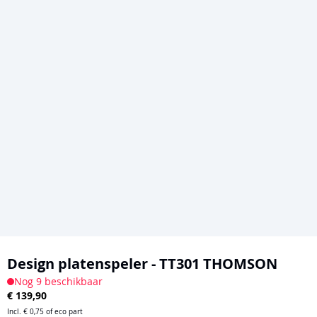
Ga
naar
Design platenspeler - TT301 THOMSON
het
Nog 9 beschikbaar
€ 139,90
begin
van
Incl.
€ 0,75
of eco part