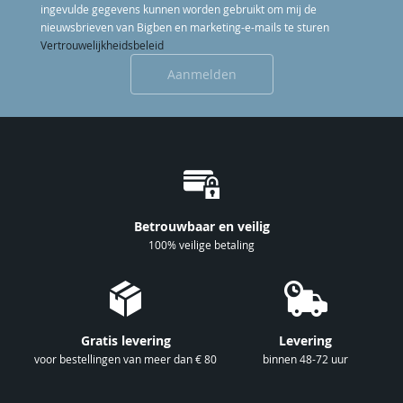
ingevulde gegevens kunnen worden gebruikt om mij de
n
nieuwsbrieven van Bigben en marketing-e-mails te sturen
n
Vertrouwelijkheidsbeleid
e
Aanmelden
e
r
u
o
p
o
n
Betrouwbaar en veilig
z
100% veilige betaling
e
n
i
e
Gratis levering
Levering
u
voor bestellingen van meer dan € 80
binnen 48-72 uur
w
s