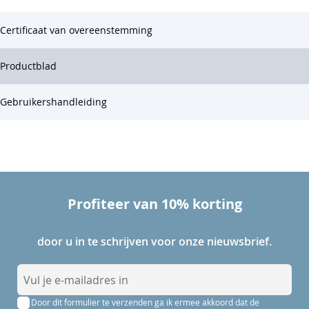
Certificaat van overeenstemming
Productblad
Gebruikershandleiding
Profiteer van 10% korting
door u in te schrijven voor onze nieuwsbrief.
A
b
Door dit formulier te verzenden ga ik ermee akkoord dat de
o