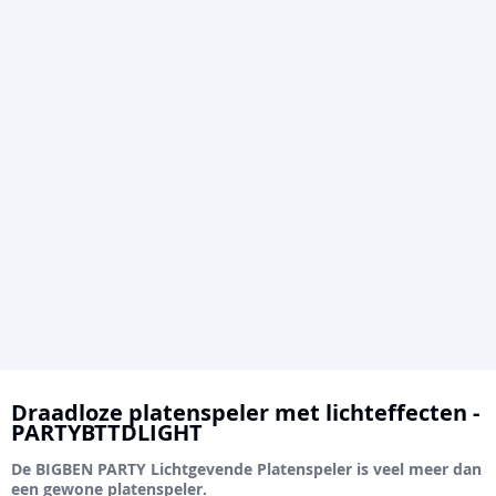
Ga
naar
Draadloze platenspeler met lichteffecten -
PARTYBTTDLIGHT
het
begin
De BIGBEN PARTY Lichtgevende Platenspeler is veel meer dan
een gewone platenspeler.
van