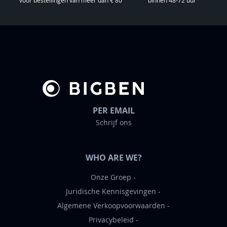
voor bestellingen van meer dan € 80
binnen 48-72 uur
w
s
b
r
i
e
f
PER EMAIL
Schrijf ons
WHO ARE WE?
Onze Groep
Juridische Kennisgevingen
Algemene Verkoopvoorwaarden
Privacybeleid