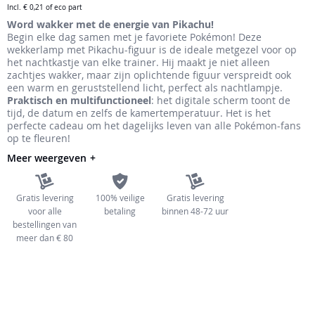
Incl.
€ 0,21
of eco part
de
Word wakker met de energie van Pikachu!
afbeeldingen-
Begin elke dag samen met je favoriete Pokémon! Deze
gallerij
wekkerlamp met Pikachu-figuur is de ideale metgezel voor op
het nachtkastje van elke trainer. Hij maakt je niet alleen
zachtjes wakker, maar zijn oplichtende figuur verspreidt ook
een warm en geruststellend licht, perfect als nachtlampje.
Praktisch en multifunctioneel
: het digitale scherm toont de
tijd, de datum en zelfs de kamertemperatuur. Het is het
perfecte cadeau om het dagelijks leven van alle Pokémon-fans
op te fleuren!
Meer weergeven
Gratis levering
100% veilige
Gratis levering
voor alle
betaling
binnen 48-72 uur
bestellingen van
meer dan € 80