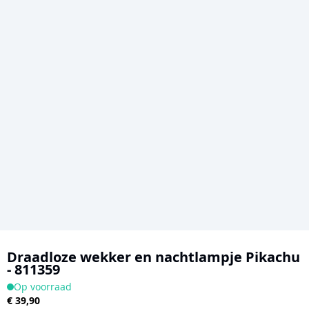
Ga
naar
Draadloze wekker en nachtlampje Pikachu
- 811359
het
Op voorraad
begin
€ 39,90
van