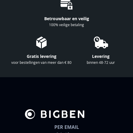
p
o
n
Betrouwbaar en veilig
z
100% veilige betaling
e
n
i
e
Gratis levering
Levering
u
voor bestellingen van meer dan € 80
binnen 48-72 uur
w
s
b
r
i
e
f
PER EMAIL