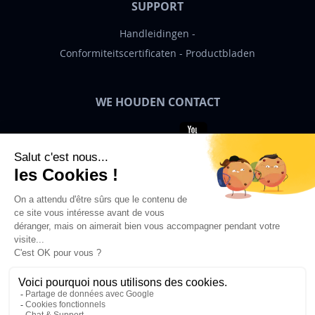
SUPPORT
Handleidingen
Conformiteitscertificaten
Productbladen
WE HOUDEN CONTACT
Bigben News
NL
© 2026 Bigben – Alle rechten
voorbehouden.