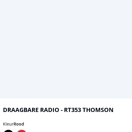
Ga
naar
DRAAGBARE RADIO - RT353 THOMSON
het
begin
Kleur
Rood
van