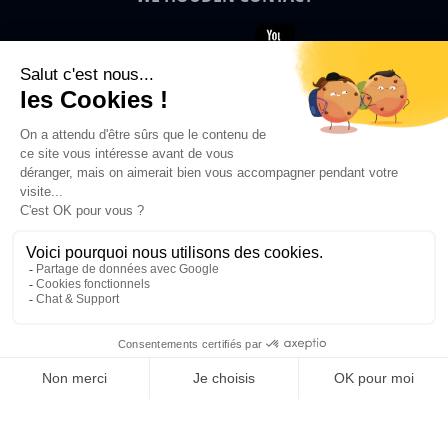
Bigben News
NL
© 2026 Bigben – Alle rechten
voorbehouden.
In Winkelwagen