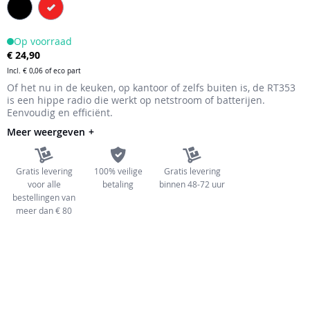
de
afbeeldingen-
Op voorraad
gallerij
€ 24,90
Incl.
€ 0,06
of eco part
Of het nu in de keuken, op kantoor of zelfs buiten is, de RT353
is een hippe radio die werkt op netstroom of batterijen.
Eenvoudig en efficiënt.
Meer weergeven
Gratis levering
100% veilige
Gratis levering
voor alle
betaling
binnen 48-72 uur
bestellingen van
meer dan € 80