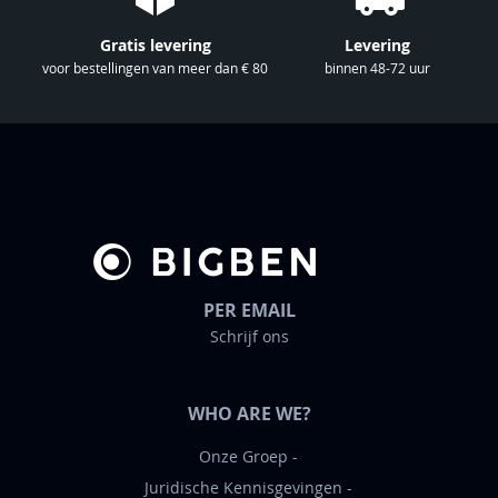
i
e
Gratis levering
Levering
u
voor bestellingen van meer dan € 80
binnen 48-72 uur
w
s
b
r
i
e
f
PER EMAIL
Schrijf ons
WHO ARE WE?
Onze Groep
Juridische Kennisgevingen