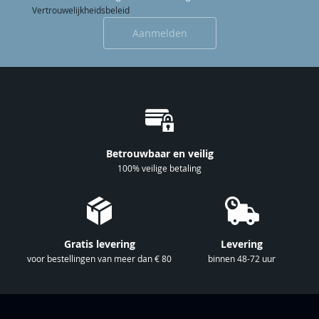
n
Vertrouwelijkheidsbeleid
e
Aanmelden
e
r
u
o
p
o
n
Betrouwbaar en veilig
z
100% veilige betaling
e
n
i
e
Gratis levering
Levering
u
voor bestellingen van meer dan € 80
binnen 48-72 uur
w
s
b