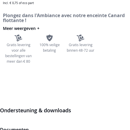
Incl.
€ 0,75
of eco part
de
afbeeldingen-
Plongez dans l'Ambiance avec notre enceinte Canard
flottante !
gallerij
Meer weergeven
Gratis levering
100% veilige
Gratis levering
voor alle
betaling
binnen 48-72 uur
bestellingen van
meer dan € 80
Ondersteuning & downloads
Documenten