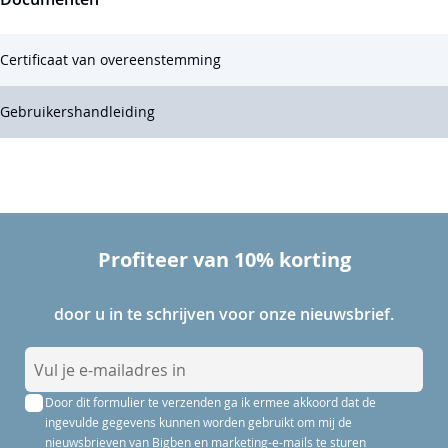
Certificaat van overeenstemming
Gebruikershandleiding
Profiteer van 10% korting
door u in te schrijven voor onze nieuwsbrief.
A
b
Door dit formulier te verzenden ga ik ermee akkoord dat de
o
ingevulde gegevens kunnen worden gebruikt om mij de
n
nieuwsbrieven van Bigben en marketing-e-mails te sturen