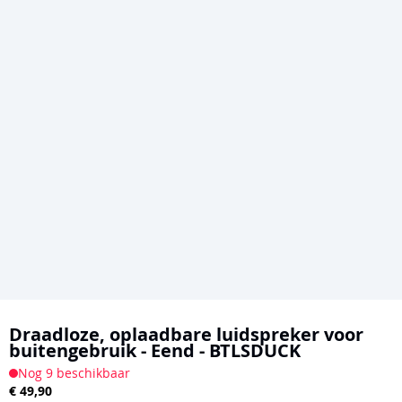
Ga
naar
Draadloze, oplaadbare luidspreker voor
buitengebruik - Eend - BTLSDUCK
het
Nog 9 beschikbaar
begin
€ 49,90
van